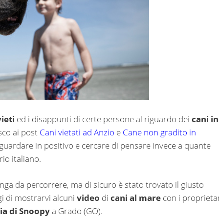
ieti
ed i disappunti di certe persone al riguardo dei
cani in
sco ai post
Cani vietati ad Anzio
e
Cane non gradito in
 guardare in positivo e cercare di pensare invece a quante
rio italiano.
nga da percorrere, ma di sicuro è stato trovato il giusto
i di mostrarvi alcuni
video
di
cani al mare
con i proprietar
ia di Snoopy
a Grado (GO).