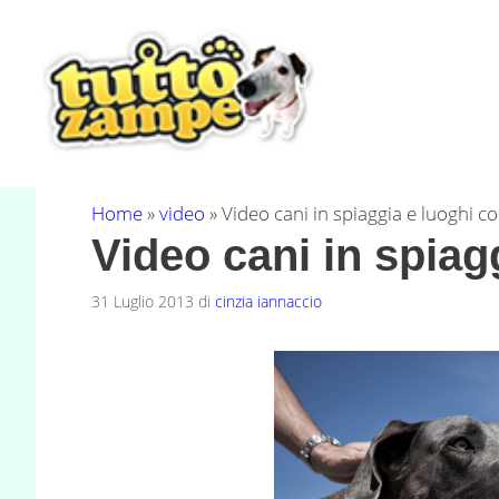
Vai
al
contenuto
Home
»
video
»
Video cani in spiaggia e luoghi co
Video cani in spiagg
31 Luglio 2013
di
cinzia iannaccio