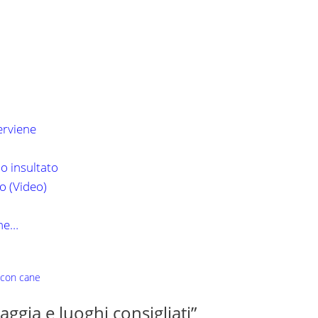
terviene
o insultato
o (Video)
che…
 con cane
ggia e luoghi consigliati”