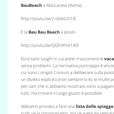
BauBeach
a Maccarese (Roma)
http://youtu.be/2-t6dxUU1iE
E la
Bau Bau Beach
a Jesolo
http://youtu.be/QQh9PxX1iK0
Ecco tanti luoghi in cui poter trascorrere le
vaca
senza problemi. La normativa purtroppo è anco
cui sono i singoli Comuni a deliberare sulla possi
un divieto esplicito (non sempre lo è), le multe
per cani che vi abbiamo mostrato sono a pagame
tutti, ma trovare il luogo giusto è possibile.
Abbiamo provato a fare una
lista delle spiagge
sud): ve la riproponiamo, ma se avete da segnalar