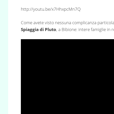
http://youtu.be/x7HhxpcMn7Q
Come avete visto nessuna complicanza particolare
Spiaggia di Pluto
, a Bibione: intere famiglie in