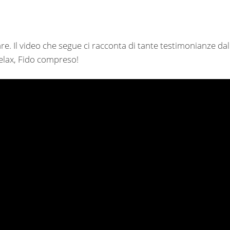
. Il video che segue ci racconta di tante testimonianze dal
 relax, Fido compreso!