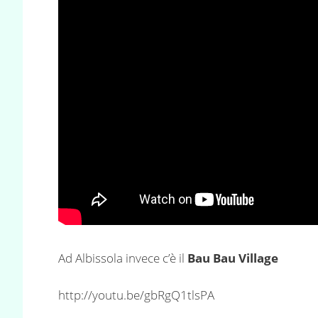
Ad Albissola invece c’è il
Bau Bau Village
http://youtu.be/gbRgQ1tlsPA