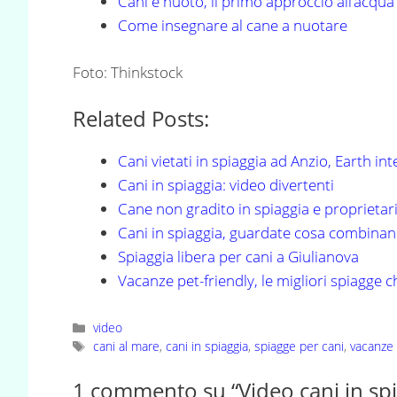
Cani e nuoto, il primo approccio all’acqua
Come insegnare al cane a nuotare
Foto: Thinkstock
Related Posts:
Cani vietati in spiaggia ad Anzio, Earth in
Cani in spiaggia: video divertenti
Cane non gradito in spiaggia e proprietari
Cani in spiaggia, guardate cosa combinan
Spiaggia libera per cani a Giulianova
Vacanze pet-friendly, le migliori spiagge 
Categorie
video
Tag
cani al mare
,
cani in spiaggia
,
spiagge per cani
,
vacanze
1 commento su “Video cani in spia