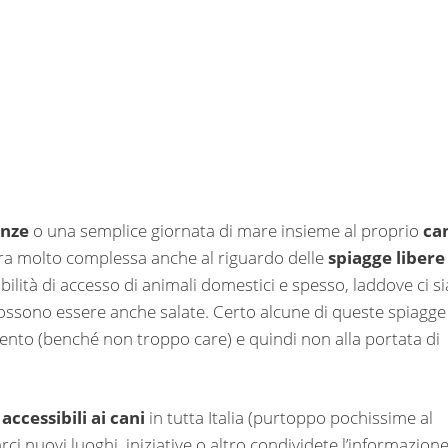
nze
o una semplice giornata di mare insieme al proprio
ca
ra molto complessa anche al riguardo delle
spiagge libere
bilità di accesso di animali domestici e spesso, laddove ci si
 possono essere anche salate. Certo alcune di queste spiagge
nto (benché non troppo care) e quindi non alla portata di
 accessibili ai cani
in tutta Italia (purtoppo pochissime al
ci nuovi luoghi, iniziative o altro condividete l’informazion