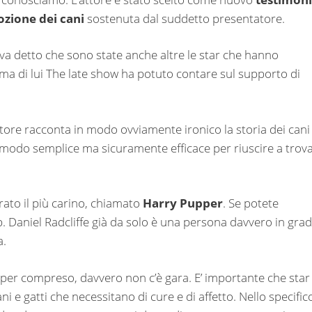
ozione dei cani
sostenuta dal suddetto presentatore.
ma va detto che sono state anche altre le star che hanno
rima di lui The late show ha potuto contare sul supporto di
’attore racconta in modo ovviamente ironico la storia dei cani
un modo semplice ma sicuramente efficace per riuscire a trov
rato il più carino, chiamato
Harry Pupper
. Se potete
p. Daniel Radcliffe già da solo è una persona davvero in gra
a.
pper compreso, davvero non c’è gara. E’ importante che star
ani e gatti che necessitano di cure e di affetto. Nello specific