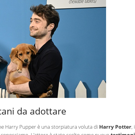
 cani da adottare
e Harry Pupper è una storpiatura voluta di
Harry Potter
, i
oi conosciamo. L’attore è stato scelto come nuovo
testimoni