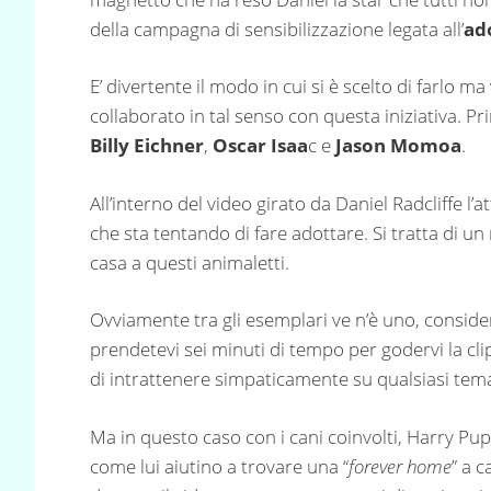
della campagna di sensibilizzazione legata all’
ad
E’ divertente il modo in cui si è scelto di farlo 
collaborato in tal senso con questa iniziativa. P
Billy Eichner
,
Oscar Isaa
c e
Jason Momoa
.
All’interno del video girato da Daniel Radcliffe l
che sta tentando di fare adottare. Si tratta di 
casa a questi animaletti.
Ovviamente tra gli esemplari ve n’è uno, conside
prendetevi sei minuti di tempo per godervi la cli
di intrattenere simpaticamente su qualsiasi tem
Ma in questo caso con i cani coinvolti, Harry Pu
come lui aiutino a trovare una “
forever home
” a c