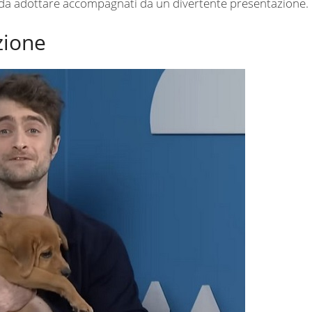
i da adottare accompagnati da un divertente presentazione.
zione