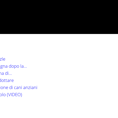
zle
agna dopo la…
na di…
adottare
one di cani anziani
volo (VIDEO)