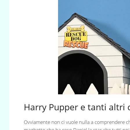
Harry Pupper e tanti altri
Ovviamente non ci vuole nulla a comprendere ch
maghetto che ha reso Daniel la star che tutti n