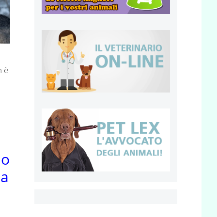
n è
no
ta