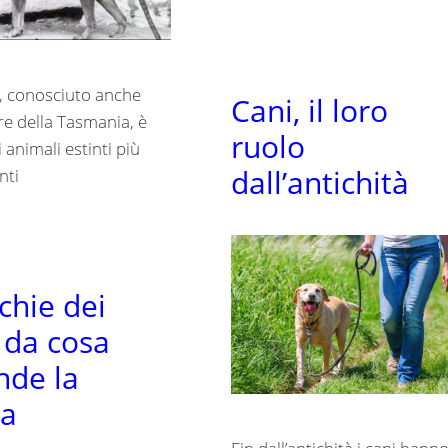
no, conosciuto anche
Cani, il loro
re della Tasmania, è
ruolo
 animali estinti più
dall’antichità
nti
chie dei
, da cosa
nde la
ma