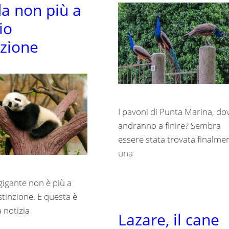
a non più a
io
nzione
I pavoni di Punta Marina, do
andranno a finire? Sembra
essere stata trovata finalme
una
gigante non è più a
stinzione. E questa è
 notizia
Lazare, il cane