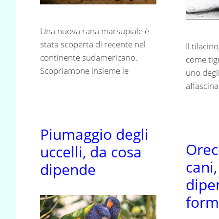
Una nuova rana marsupiale è
stata scoperta di recente nel
Il tilaci
continente sudamericano.
come tig
Scopriamone insieme le
uno degli
affascina
Piumaggio degli
Orec
uccelli, da cosa
cani
dipende
dipe
for