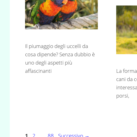
Il piumaggio degli uccelli da
cosa dipende? Senza dubbio è
uno degli aspetti più
La forma
affascinanti
cani da 
interes
porsi,
Navigazione
Pagina
Pagina
Pagina
1
2
…
88
Successivo
→