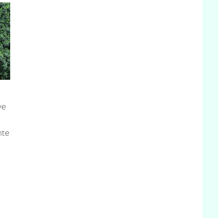
ve
nte