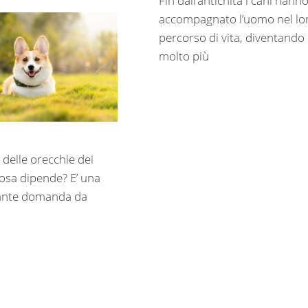
Fin dall’antichità i cani hann
accompagnato l’uomo nel lo
percorso di vita, diventando
molto più
 delle orecchie dei
cosa dipende? E’ una
sante domanda da