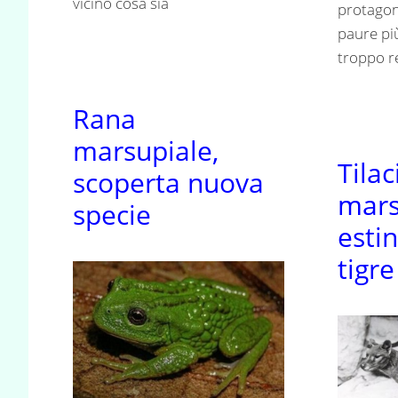
vicino cosa sia
protagon
paure pi
troppo r
Rana
marsupiale,
Tilac
scoperta nuova
mars
specie
estin
tigre