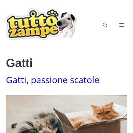
Vai
al
contenuto
ME
Gatti
Gatti, passione scatole