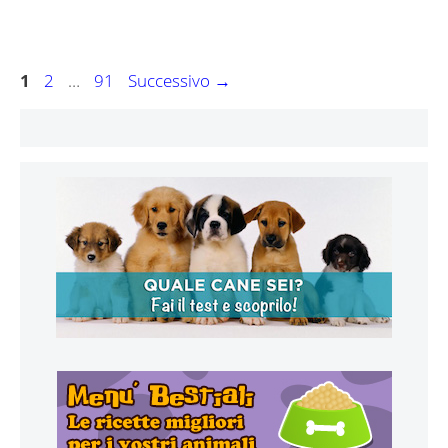
Navigazione
Pagina
Pagina
Pagina
1
2
…
91
Successivo
→
articolo