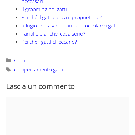
necessari
Il grooming nei gatti
Perché il gatto lecca il proprietario?
Rifugio cerca volontari per coccolare i gatti
Farfalle bianche, cosa sono?
Perché i gatti ci leccano?
Categorie
Gatti
Tag
comportamento gatti
Lascia un commento
Commento