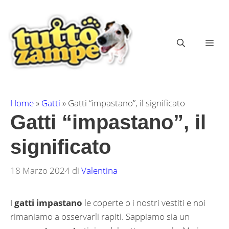
Vai
al
contenuto
ME
Home
»
Gatti
»
Gatti “impastano”, il significato
Gatti “impastano”, il
significato
18 Marzo 2024
di
Valentina
I
gatti impastano
le coperte o i nostri vestiti e noi
rimaniamo a osservarli rapiti. Sappiamo sia un