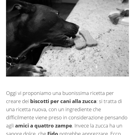
Oggi vi proponiamo una buonissima ricetta per
creare dei
biscotti per cani alla zucca
: si tratta di
una ricetta nuova, con un ingrediente che
difficilmente viene preso in considerazione pensando
agli
amici a quattro zampe
. Invece la zucca ha un
sapore dolce, che
Fido
potrebbe apprezzare. Ecco