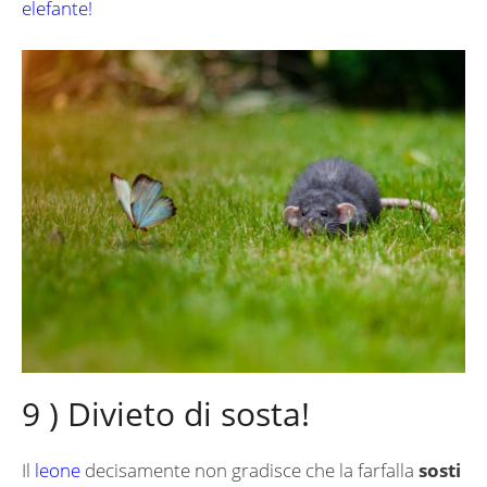
elefante!
9 ) Divieto di sosta!
Il
leone
decisamente non gradisce che la farfalla
sosti