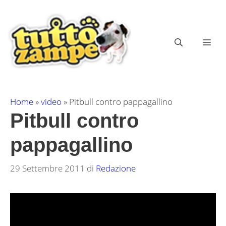
Vai
al
contenuto
ME
Home
»
video
»
Pitbull contro pappagallino
Pitbull contro
pappagallino
29 Settembre 2011
di
Redazione