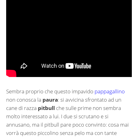
Sembra proprio che questo impavido
pappagallino
non conosca la
paura
: si avvicina sfrontato ad un
cane di razza
pitbull
che sulle prime non sembra
molto interessato a lui. I due si scrutano e si
annusano, ma il pitbull pare poco convinto: cosa mai
vorrà questo piccolino senza pelo ma con tante