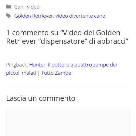
Categorie
Cani
,
video
Tag
Golden Retriever
,
video divertente cane
1 commento su “Video del Golden
Retriever “dispensatore” di abbracci”
Pingback:
Hunter, il dottore a quattro zampe dei
piccoli malati | Tutto Zampe
Lascia un commento
Commento