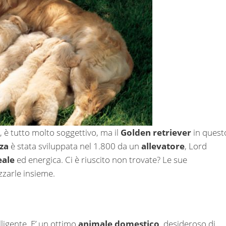
a, è tutto molto soggettivo, ma il
Golden retriever
in quest
za
è stata sviluppata nel 1.800 da un
allevatore
, Lord
eale
ed energica. Ci è riuscito non trovate? Le sue
zzarle insieme.
ligente. E’ un ottimo
animale domestico
, desideroso di