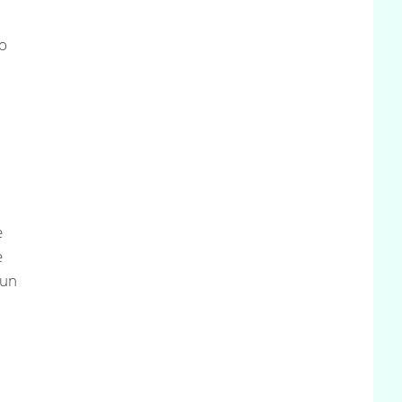
to
e
è
 un