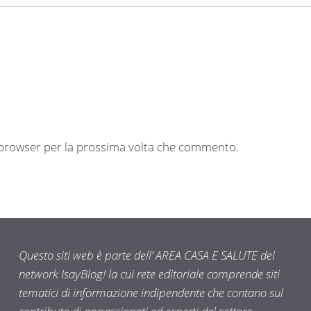
o browser per la prossima volta che commento.
Questo siti web è parte dell’ AREA CASA E SALUTE del
network IsayBlog! la cui rete editoriale comprende siti
tematici di informazione indipendente che contano sul