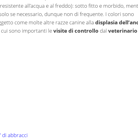
resistente all’acqua e al freddo): sotto fitto e morbido, men
solo se necessario, dunque non di frequente. I colori sono
oggetto come molte altre razze canine alla
displasia dell’an
r cui sono importanti le
visite di controllo
dal
veterinario
 di abbracci