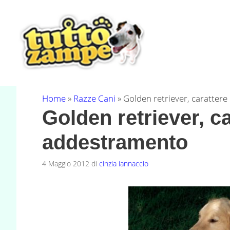
Vai
al
contenuto
Home
»
Razze Cani
»
Golden retriever, caratter
Golden retriever, c
addestramento
4 Maggio 2012
di
cinzia iannaccio