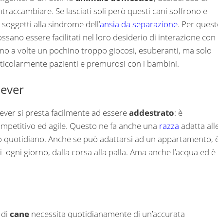
traccambiare. Se lasciati soli però questi cani soffrono e
soggetti alla sindrome dell’
ansia da separazione
. Per ques
sano essere facilitati nel loro desiderio di interazione con
ono a volte un pochino troppo giocosi, esuberanti, ma solo
rticolarmente pazienti e premurosi con i bambini.
iever
riever si presta facilmente ad essere
addestrato
: è
mpetitivo ed agile. Questo ne fa anche una
razza
adatta all
ico quotidiano. Anche se può adattarsi ad un appartamento, 
 ogni giorno, dalla corsa alla palla. Ama anche l’acqua ed è
 di
cane
necessita quotidianamente di un’accurata