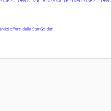
| STARGOLDEN Allevamento Golden RetrieverSTARGOLDEN
vizi offerti dalla StarGolden!