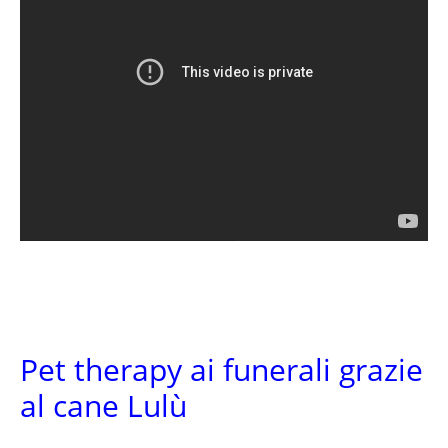
Pet therapy ai funerali grazie
al cane Lulù