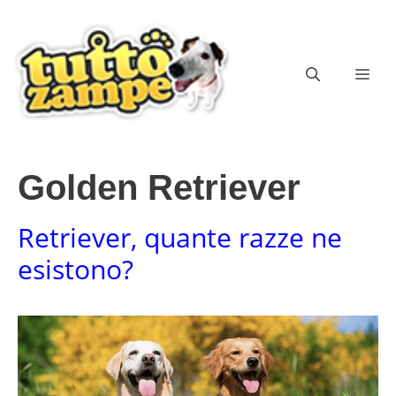
Vai
al
contenuto
ME
Golden Retriever
Retriever, quante razze ne
esistono?