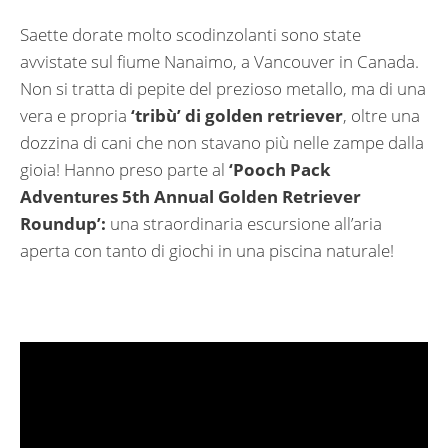
Saette dorate molto scodinzolanti sono state
avvistate sul fiume Nanaimo, a Vancouver in Canada.
Non si tratta di pepite del prezioso metallo, ma di una
vera e propria
‘tribù’ di golden retriever
, oltre una
dozzina di cani che non stavano più nelle zampe dalla
gioia! Hanno preso parte al
‘Pooch Pack
Adventures 5th Annual Golden Retriever
Roundup’:
una straordinaria escursione all’aria
aperta con tanto di giochi in una piscina naturale!