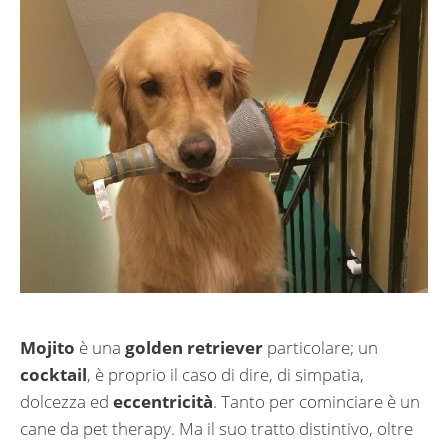
Mojito
è una
golden retriever
particolare; un
cocktail
, è proprio il caso di dire, di simpatia,
dolcezza ed
eccentricità
. Tanto per cominciare è un
cane da pet therapy. Ma il suo tratto distintivo, oltre