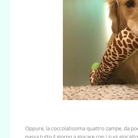
Oppure, la coccolatissima quattro zampe, da po
passa tutto il giorno a giocare con i suoi giocatt