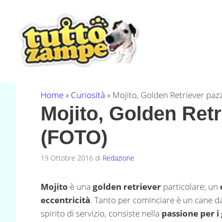
Vai
al
contenuto
Home
»
Curiosità
»
Mojito, Golden Retriever pazz
Mojito, Golden Retr
(FOTO)
19 Ottobre 2016
di
Redazione
Mojito
è una
golden retriever
particolare; un
eccentricità
. Tanto per cominciare è un cane da 
spirito di servizio, consiste nella
passione per i 