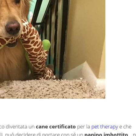
co diventata un
cane certificato
per la
pet therapy
e che
oli, può decidere di portare con sé un
panino imbottito
… 