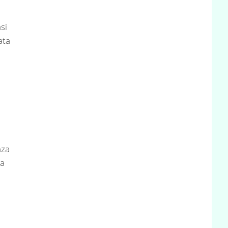
si
ata
nza
ia