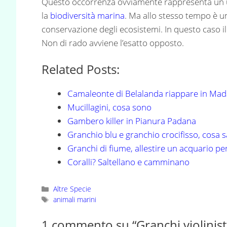
Questo occorrenza ovviamente rappresenta un u
la
biodiversità marina
. Ma allo stesso tempo è u
conservazione degli ecosistemi. In questo caso i
Non di rado avviene l’esatto opposto.
Related Posts:
Camaleonte di Belalanda riappare in Ma
Mucillagini, cosa sono
Gambero killer in Pianura Padana
Granchio blu e granchio crocifisso, cosa
Granchi di fiume, allestire un acquario pe
Coralli? Saltellano e camminano
Categorie
Altre Specie
Tag
animali marini
1 commento su “Granchi violinist