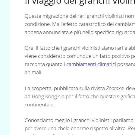
Il viaggio dei granchi violin
Questa migrazione dei rari granchi violinisti n
condizione. Ma l’effetto catastrofico dei cambiame
appena annunciata e più nello specifico riguarda
Ora, il fatto che i granchi violinisti siano rari e
viene considerato comunque un fatto positivo p
racconta quanto i
cambiamenti climatici
possano 
animali.
La scoperta, pubblicata sulla rivista
Zootaxa
, de
ad Hong Kong sia per il fatto che questo significa 
continentale.
Conosciamo meglio i granchi violinisti: parliamo
per avere una chela enorme rispetto all’altra. P