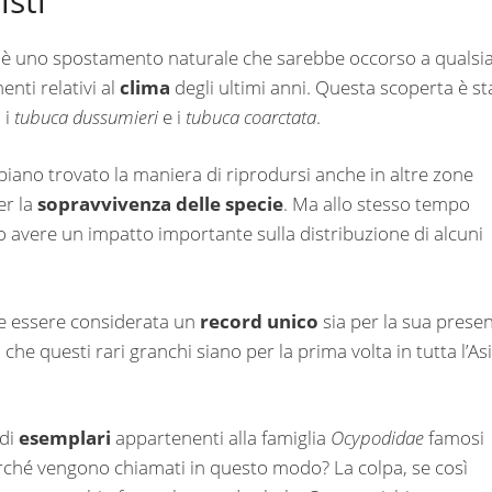
isti
on è uno spostamento naturale che sarebbe occorso a qualsia
nti relativi al
clima
degli ultimi anni. Questa scoperta è st
 i
tubuca dussumieri
e i
tubuca coarctata
.
 abbiano trovato la maniera di riprodursi anche in altre zone
er la
sopravvivenza delle specie
. Ma allo stesso tempo
avere un impatto importante sulla distribuzione di alcuni
ve essere considerata un
record unico
sia per la sua prese
che questi rari granchi siano per la prima volta in tutta l’As
 di
esemplari
appartenenti alla famiglia
Ocypodidae
famosi
erché vengono chiamati in questo modo? La colpa, se così