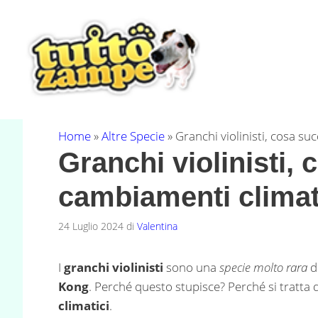
Vai
al
contenuto
Home
»
Altre Specie
»
Granchi violinisti, cosa su
Granchi violinisti,
cambiamenti climat
24 Luglio 2024
di
Valentina
I
granchi violinisti
sono una
specie molto rara
di
Kong
. Perché questo stupisce? Perché si tratta
climatici
.