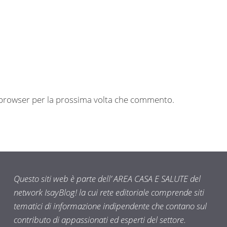
o browser per la prossima volta che commento.
Questo siti web è parte dell’ AREA CASA E SALUTE del
network IsayBlog! la cui rete editoriale comprende siti
tematici di informazione indipendente che contano sul
contributo di appassionati ed esperti del settore.