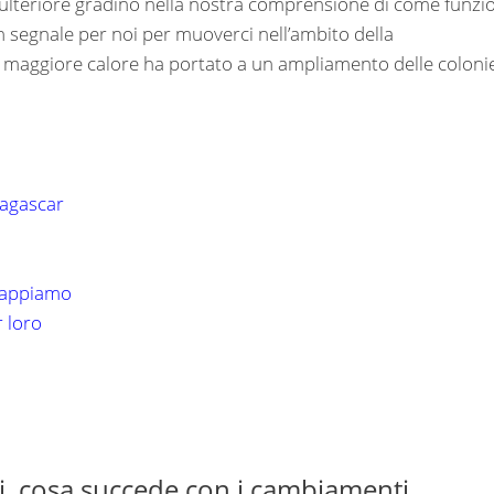
lteriore gradino nella nostra comprensione di come funzi
n segnale per noi per muoverci nell’ambito della
l maggiore calore ha portato a un ampliamento delle coloni
dagascar
 sappiamo
r loro
i, cosa succede con i cambiamenti