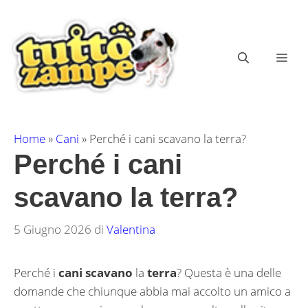
Vai
al
contenuto
ME
Home
»
Cani
»
Perché i cani scavano la terra?
Perché i cani
scavano la terra?
5 Giugno 2026
di
Valentina
Perché i
cani scavano
la
terra
? Questa è una delle
domande che chiunque abbia mai accolto un amico a