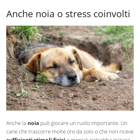
Anche noia o stress coinvolti
Anche la
noia
può giocare un ruolo importante. Un
cane che trascorre molte ore da solo o che non riceve
sufficienti stimoli fisici
e mentali potrebbe iniziare