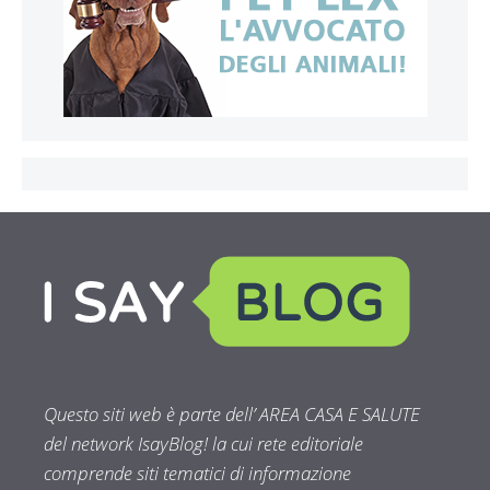
Questo siti web è parte dell’ AREA CASA E SALUTE
del network IsayBlog! la cui rete editoriale
comprende siti tematici di informazione