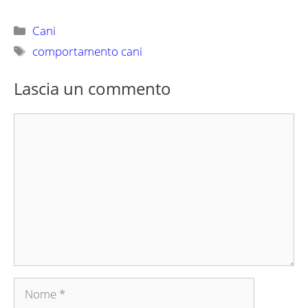
Categorie
Cani
Tag
comportamento cani
Lascia un commento
Commento
Nome