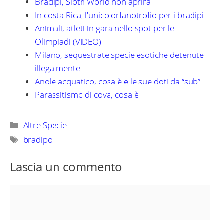
Bradipi, Sloth World non aprirà
In costa Rica, l'unico orfanotrofio per i bradipi
Animali, atleti in gara nello spot per le
Olimpiadi (VIDEO)
Milano, sequestrate specie esotiche detenute
illegalmente
Anole acquatico, cosa è e le sue doti da “sub”
Parassitismo di cova, cosa è
Categorie
Altre Specie
Tag
bradipo
Lascia un commento
Commento