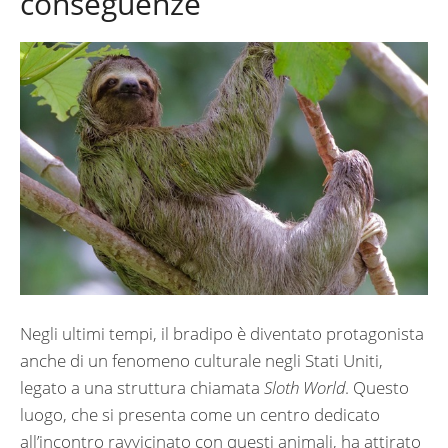
conseguenze
Negli ultimi tempi, il bradipo è diventato protagonista
anche di un fenomeno culturale negli Stati Uniti,
legato a una struttura chiamata
Sloth World
. Questo
luogo, che si presenta come un centro dedicato
all’incontro ravvicinato con questi animali, ha attirato