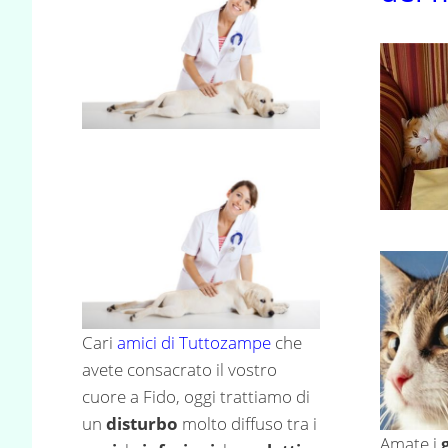
Cari
amici di Tuttozampe
che
avete consacrato il vostro
cuore a Fido, oggi trattiamo di
un
disturbo
molto diffuso tra i
Amate i