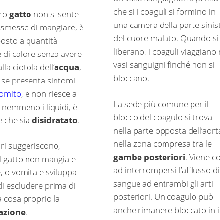
che si i coaguli si formino in
tro
gatto
non si sente
una camera della parte sinis
 smesso di mangiare, è
del cuore malato. Quando si
posto a quantità
liberano, i coaguli viaggiano 
e di calore senza avere
vasi sanguigni finché non si
lla ciotola dell’
acqua
,
bloccano.
 se presenta sintomi
omito
, e non riesce a
La sede più comune per il
 nemmeno i liquidi, è
blocco del coagulo si trova
e che sia
disidratato
.
nella parte opposta dell’aort
nella zona compresa tra le
ari suggeriscono,
gambe posteriori
. Viene co
l gatto non mangia e
ad interrompersi l’afflusso di
, o vomita e sviluppa
sangue ad entrambi gli arti
di escludere prima di
posteriori. Un coagulo può
a cosa proprio la
anche rimanere bloccato in i
tazione
.