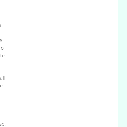
al
e
ro
te
 il
le
so.