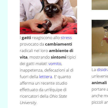
I
gatti
reagiscono allo
stress
provocato da
cambiamenti
radicali nel loro
ambiente di
vita
, mostrando
sintomi
tipici
dei gatti
malati
:
vomito
,
La
disid
inappetenza, defecazioni al di
un’eveni
fuori della
lettiera
. E’ quanto
animali
afferma un recente studio
portare 
effettuato da un’équipe di
anche mol
ricercatori della
Ohio State
piccoli a
University
.