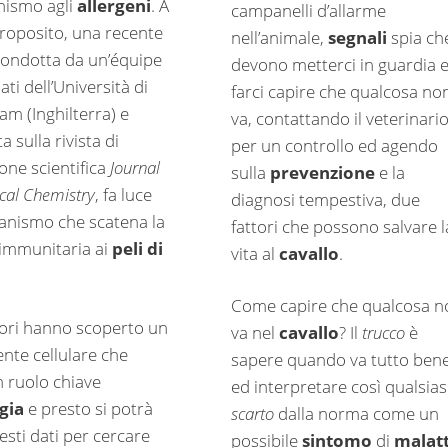
anismo agli
allergeni
. A
campanelli d’allarme
roposito, una recente
nell’animale,
segnali
spia ch
 condotta da un’équipe
devono metterci in guardia 
ati dell’Università di
farci capire che qualcosa no
am (Inghilterra) e
va, contattando il veterinari
a sulla rivista di
per un controllo ed agendo
one scientifica
Journal
sulla
prevenzione
e la
ical Chemistry
, fa luce
diagnosi tempestiva, due
anismo che scatena la
fattori che possono salvare l
 immunitaria ai
peli di
vita al
cavallo
.
Come capire che qualcosa n
atori hanno scoperto un
va nel
cavallo
? Il
trucco
è
te cellulare che
sapere quando va tutto ben
n ruolo chiave
ed interpretare così qualsias
rgia
e presto si potrà
scarto
dalla norma come un
sti dati per cercare
possibile
sintomo
di
malatt