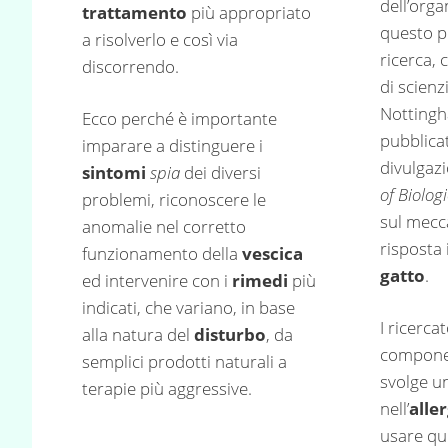
dell’org
trattamento
più appropriato
questo p
a risolverlo e così via
ricerca,
discorrendo.
di scienzi
Nottingh
Ecco perché è importante
pubblicat
imparare a distinguere i
divulgazi
sintomi
spia
dei diversi
of Biolog
problemi, riconoscere le
sul mecc
anomalie nel corretto
risposta
funzionamento della
vescica
gatto
.
ed intervenire con i
rimedi
più
indicati, che variano, in base
I ricerc
alla natura del
disturbo
, da
componen
semplici prodotti naturali a
svolge u
terapie più aggressive.
nell’
alle
usare que