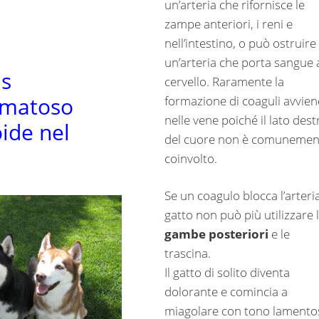
un’arteria che rifornisce le
zampe anteriori, i reni e
nell’intestino, o può ostruire
un’arteria che porta sangue 
s
cervello. Raramente la
ematoso
formazione di coaguli avvien
nelle vene poiché il lato dest
oide nel
del cuore non è comunemen
coinvolto.
Se un coagulo blocca l’arteria,
gatto non può più utilizzare 
gambe posteriori
e le
trascina.
Il gatto di solito diventa
dolorante e comincia a
miagolare con tono lamento