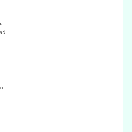
e
e
 ad
rci
l