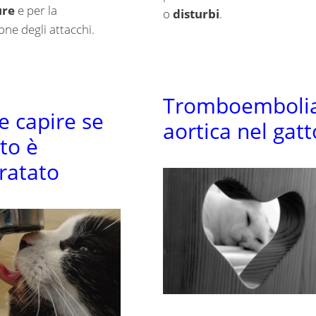
ure
e per la
o
disturbi
.
ne degli attacchi.
Tromboemboli
 capire se
aortica nel gatt
tto è
dratato