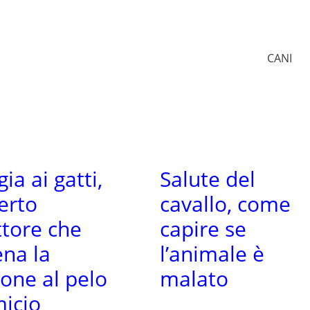
CANI
gia ai gatti,
Salute del
erto
cavallo, come
ttore che
capire se
ena la
l’animale è
ione al pelo
malato
micio