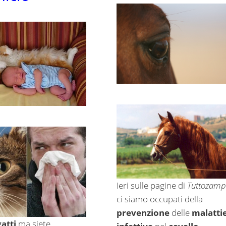
Ieri sulle pagine di
Tuttozamp
ci siamo occupati della
prevenzione
delle
malatti
gatti
ma siete