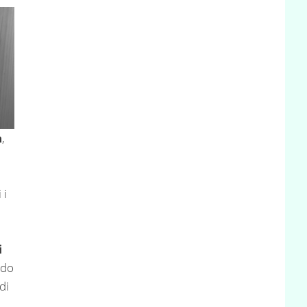
a
,
 i
i
ndo
di