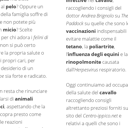
infettive
nel
cavallo
,
al
pelo
? Oppure un
raccogliendo i consigli del
ella famiglia soffre di
dottor
Andrea Brignolo
su
Th
e non potete più
Paddock
su quelle che sono l
un
micio
? Scelte
vaccinazioni
indispensabili
 per chi adora i
felini di
evitare malattie come il
 non si può certo
tetano
, la
poliartrite
,
e la propria salute o
l’
influenza degli equini
e la
i propri cari, per
rinopolmonite
causata
 desiderio di un
dall’
Herpesvirus
respiratorio.
pe
sia forte e radicato.
Oggi continuiamo ad occupa
n resta che rinunciare
della salute del
cavallo
arsi di
animali
raccogliendo consigli
ci
, aspettando che la
altrettanto preziosi forniti su
scopra presto come
sito del
Centro-ippico.net
e
le reazioni
relativi a quelli che sono i