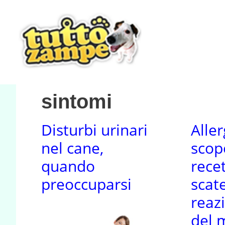
Vai
al
contenuto
sintomi
Disturbi urinari
Aller
nel cane,
scop
quando
rece
preoccuparsi
scat
reaz
del 