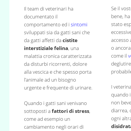
Se il vos
Il team di veterinari ha
bene, ha
documentato il
stato es
comportamento ed i
sintomi
eccessiv
sviluppati sia da gatti sani che
accesso a
da gatti affetti da
cistite
o ancora
interstiziale felina
, una
come il
v
malattia cronica caratterizzata
deglutire
da disturbi ricorrenti, dolore
probabil
alla vescica e che spesso porta
l’animale ad un bisogno
I veterin
urgente e frequente di urinare.
quando i
non beve
Quando i gatti sani venivano
diarrea, 
sottoposti a
fattori di stress
,
ogni altr
come ad esempio un
disidra
cambiamento negli orari di