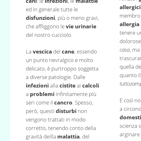
cani
: le
infezioni
, le
malattie
allergici
ed in generale tutte le
membro d
disfunzioni
, più o meno gravi,
allergia
che affliggono le
vie urinarie
tenere 
del nostro cucciolo.
dolorose
casa
, ma
La
vescica
del
cane
, essendo
trascurar
un punto nevralgico e molto
quella de
delicato, è purtroppo soggetta
quanto il
a diverse patologie. Dalle
tuttozam
infezioni
alla
cistite
ai
calcoli
a
problemi
infinitamente più
E così no
seri come il
cancro
. Spesso,
a circond
però, questi
disturbi
non
domesti
vengono trattati in modo
scienza 
corretto, tenendo conto della
arginare 
gravità deilla
malattia
, del