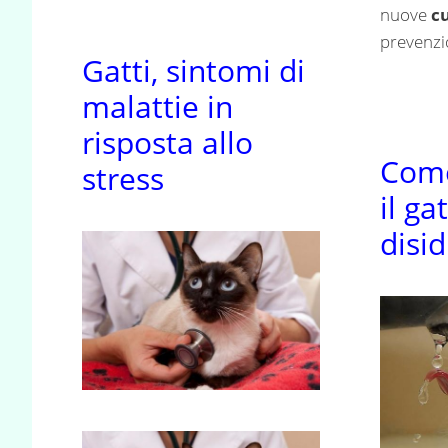
nuove
c
prevenzio
Gatti, sintomi di
malattie in
risposta allo
Come
stress
il ga
disi