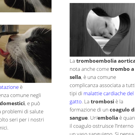
La
tromboembolia aortic
nota anche come
trombo a
sella
, è una comune
complicanza associata a tutti
ratazione
è
tipi di
malattie cardiache del
enza comune negli
gatto
. La
trombosi
è la
 domestici
, e può
formazione di un
coagulo d
a problemi di salute
sangue
. Un’
embolia
è qua
to seri per i nostri
il coagulo ostruisce l’interno 
mici.
un vaso sanguigno. Si pensa