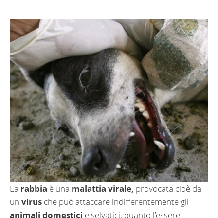
La
rabbia
è una
malattia virale,
provocata cioè da
un
virus
che può attaccare indifferentemente gli
animali domestici
e selvatici, quanto l’essere