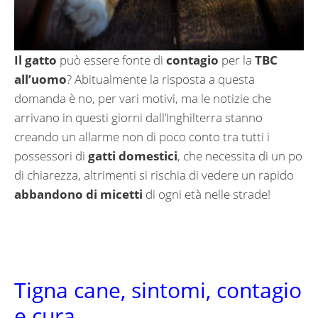
Il gatto
può essere fonte di
contagio
per la
TBC
all’uomo
? Abitualmente la risposta a questa
domanda è no, per vari motivi, ma le notizie che
arrivano in questi giorni dall’Inghilterra stanno
creando un allarme non di poco conto tra tutti i
possessori di
gatti domestici
, che necessita di un po
di chiarezza, altrimenti si rischia di vedere un rapido
abbandono di micetti
di ogni età nelle strade!
Tigna cane, sintomi, contagio
e cura