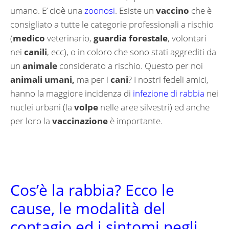
umano. E’ cioè una
zoonosi
. Esiste un
vaccino
che è
consigliato a tutte le categorie professionali a rischio
(
medico
veterinario,
guardia forestale
, volontari
nei
canili
, ecc), o in coloro che sono stati aggrediti da
un
animale
considerato a rischio. Questo per noi
animali umani,
ma per i
cani
? I nostri fedeli amici,
hanno la maggiore incidenza di
infezione di rabbia
nei
nuclei urbani (la
volpe
nelle aree silvestri) ed anche
per loro la
vaccinazione
è importante.
Cos’è la rabbia? Ecco le
cause, le modalità del
contagio ed i sintomi negli