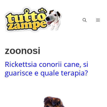
Vai
al
contenuto
ME
zoonosi
Rickettsia conorii cane, si
guarisce e quale terapia?