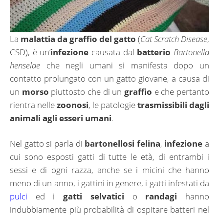
La
malattia da graffio del gatto
(
Cat Scratch Disease
,
CSD), è un’
infezione
causata dal
batterio
Bartonella
henselae
che negli umani si manifesta dopo un
contatto prolungato con un gatto giovane, a causa di
un
morso
piuttosto che di un
graffio
e che pertanto
rientra nelle
zoonosi
, le patologie
trasmissibili dagli
animali agli esseri umani
.
Nel gatto si parla di
bartonellosi felina
,
infezione
a
cui sono esposti gatti di tutte le età, di entrambi i
sessi e di ogni razza, anche se i micini che hanno
meno di un anno, i gattini in genere, i gatti infestati da
pulci
ed i
gatti selvatici
o
randagi
hanno
indubbiamente più probabilità di ospitare batteri nel