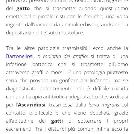
protozoo presente all’interno dell’apparato digerente
del
gatto
che si trasmette quando quest’ultimo
emette delle piccole cisti con le feci che, una volta
ingerite dall’uomo o da animali erbivori, andranno a
depositarsi nel tessuto muscolare.
Tra le altre patologie trasmissibili ecco anche la
Bartonellosi
, o
malattia del graffio
: si tratta di una
infezione batterica che si trasmette all’uomo
attraverso graffi e morsi. E’ una patologia piuttosto
seria che provoca un gonfiore dei linfonodi, ma se
diagnosticata precocemente non è difficile curarla
con una terapia antibiotica adeguata. Lo stesso dicasi
per l’
Ascaridiosi
, trasmessa dalla
larva migrans
col
contatto oro-fecale e che viene debellata grazie
all’abitudine dei
gatti
di sotterrare i propri
escrementi. Tra i disturbi più comuni infine ecco la