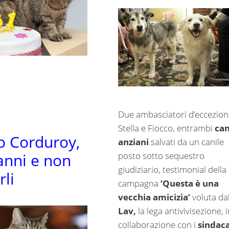
Due ambasciatori d’eccezion
Stella e Fiocco, entrambi
can
o Corduroy,
anziani
salvati da un canile
posto sotto sequestro
anni e non
giudiziario, testimonial della
rli
campagna
‘Questa è una
vecchia amicizia’
voluta dal
Lav,
la lega antivivisezione, i
collaborazione con i
sindaca