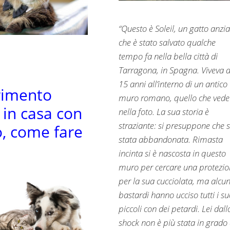
“Questo è Soleil, un gatto anzi
che è stato salvato qualche
tempo fa nella bella città di
Tarragona, in Spagna. Viveva 
15 anni all’interno di un antico
rimento
muro romano, quello che vede
 in casa con
nella foto. La sua storia è
straziante: si presuppone che s
o, come fare
stata abbandonata. Rimasta
incinta si è nascosta in questo
muro per cercare una protezio
per la sua cucciolata, ma alcun
bastardi hanno ucciso tutti i su
piccoli con dei petardi. Lei dall
shock non è più stata in grado 