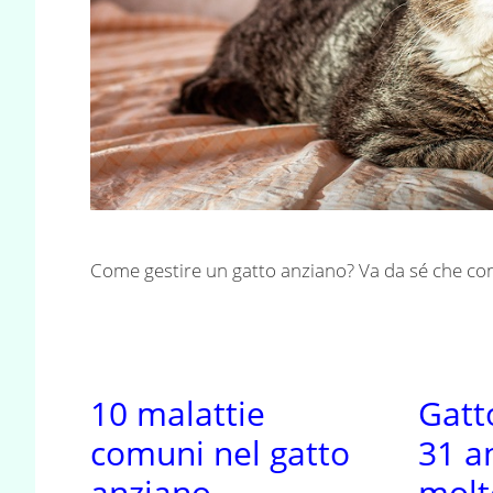
Come gestire un gatto anziano? Va da sé che con
10 malattie
Gatt
comuni nel gatto
31 an
anziano
molt