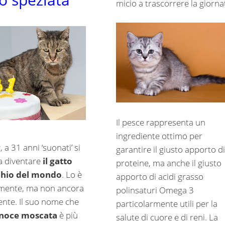
micio a trascorrere la giorna
Il pesce rappresenta un
ingrediente ottimo per
g
, a 31 anni ‘suonati’ si
garantire il giusto apporto di
a diventare
il gatto
proteine, ma anche il giusto
chio del mondo
. Lo è
apporto di acidi grasso
amente, ma non ancora
polinsaturi Omega 3
ente. Il suo nome che
particolarmente utili per la
noce moscata
è più
salute di cuore e di reni. La