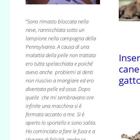
“
Sono rimasto bloccata nella
neve, rannicchiata sotto un
lampione nella campagna della
Pennsylvania. A causa di una
Inse
malattia della pelle non trattata
ero tutta spelacchiata e poiché
cane
avevo anche problemi ai denti
gatt
non riuscivo a mangiare ed ero
diventata pelle ed ossa. Dopo
quelle che mi sembravano ore
infinite una macchina si è
fermata accanto a me. Si è
aperto lo sportello e sono salita.
Ho cominciato a fare le fusa e a
sbavare di felicità, anche se