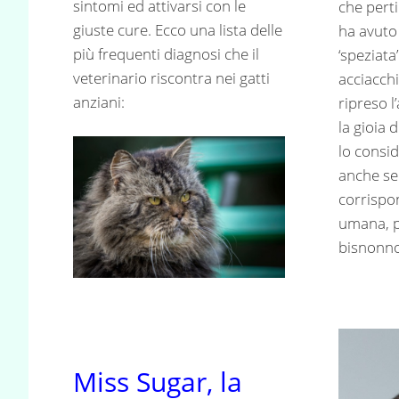
sintomi ed attivarsi con le
che perti
giuste cure. Ecco una lista delle
ha avuto
più frequenti diagnosi che il
‘speziata
veterinario riscontra nei gatti
acciacchi
anziani:
ripreso l
la gioia 
lo consi
anche se 
corrispo
umana, p
bisnonno
Miss Sugar, la