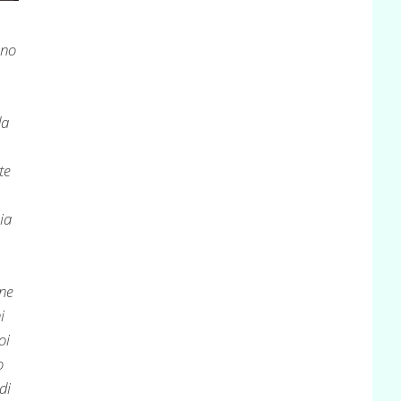
ano
da
te
ia
ne
i
oi
o
di