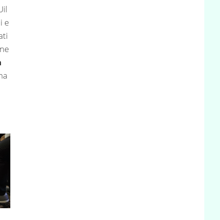
Uil
i e
ati
one
a
ha