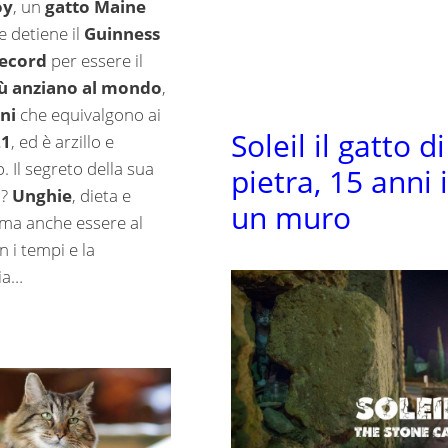
oy
, un
gatto Maine
 detiene il
Guinness
ecord
per essere il
iù anziano al mondo
,
ni
che equivalgono ai
Soleil il gatto di
21
, ed è arzillo e
o. Il segreto della sua
pietra, 15 anni 
à?
Unghie
, dieta e
un muro
 ma anche essere al
 i tempi e la
ia…