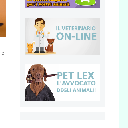
 e
l
l
e