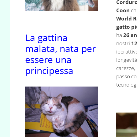
Cordur
Coon
che
World R
gatto p
La gattina
ha
26 an
nostri
1
malata, nata per
iperattiv
essere una
longevit
principessa
carezze,
passo con
tecnolog