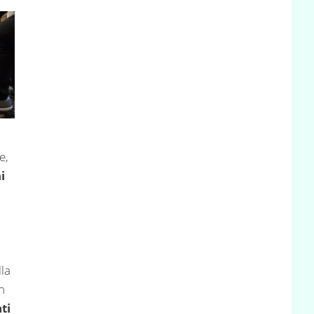
e,
i
la
n
ti