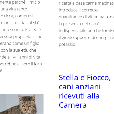
nente perché il micio
ricetta a base carne macinat
 una vita tanto
introduce il corretto
’ e ricca, compresi
quantitativo di vitamina b, 
 e un ictus da cui si è
la presenza del riso è
’anno scorso. Era ed è
indispensabile perché fornis
dei suoi proprietari che
il giusto apporto di energia e
derano come un figlio
potassio.
con la sua età, che
nde a 141 anni di vita
otrebbe essere il loro
!
Stella e Fiocco,
cani anziani
ricevuti alla
Camera