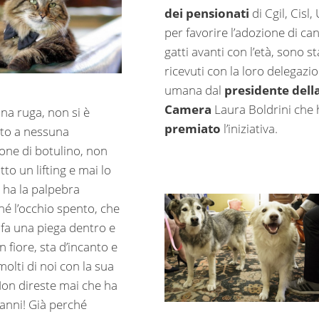
dei pensionati
di Cgil, Cisl, 
per favorire l’adozione di can
gatti avanti con l’età, sono st
ricevuti con la loro delegazi
umana dal
presidente dell
Camera
Laura Boldrini che 
na ruga, non si è
premiato
l’iniziativa.
to a nessuna
ione di botulino, non
tto un lifting e mai lo
 ha la palpebra
né l’occhio spento, che
 fa una piega dentro e
un fiore, sta d’incanto e
molti di noi con la sua
 Non direste mai che ha
anni! Già perché