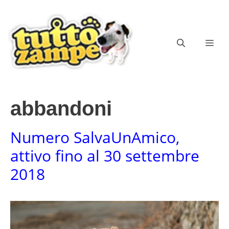
Vai
al
contenuto
ME
abbandoni
Numero SalvaUnAmico,
attivo fino al 30 settembre
2018