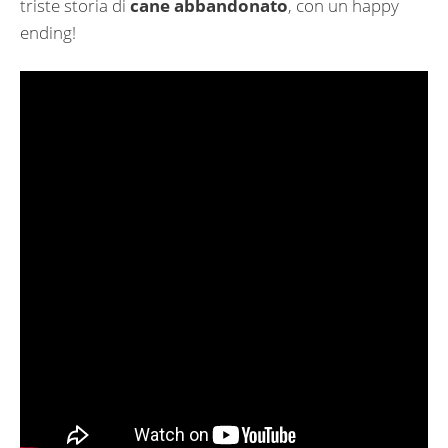
triste storia di
cane abbandonato
, con un happy
ending!