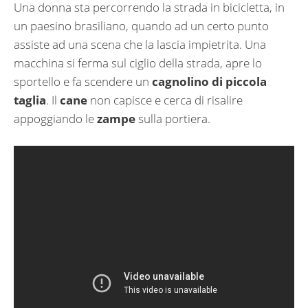
Una donna sta percorrendo la strada in bicicletta, in
un paesino brasiliano, quando ad un certo punto
assiste ad una scena che la lascia impietrita. Una
macchina si ferma sul ciglio della strada, apre lo
sportello e fa scendere un
cagnolino di piccola
taglia
. Il
cane
non capisce e cerca di risalire
appoggiando le
zampe
sulla portiera.