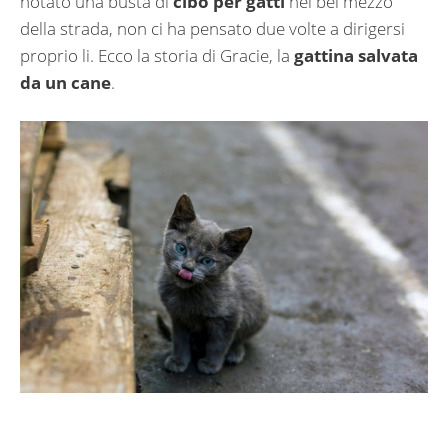
notato una busta di
cibo per gatti
nel bel mezzo
della strada, non ci ha pensato due volte a dirigersi
proprio li. Ecco la storia di Gracie, la
gattina salvata
da un cane
.