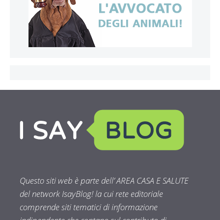
Questo siti web è parte dell’ AREA CASA E SALUTE
del network IsayBlog! la cui rete editoriale
comprende siti tematici di informazione