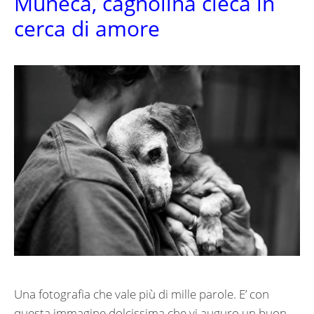
Muneca, cagnolina cieca in
cerca di amore
Una fotografia che vale più di mille parole. E’ con
questa immagine dolcissima che vi auguro un buon