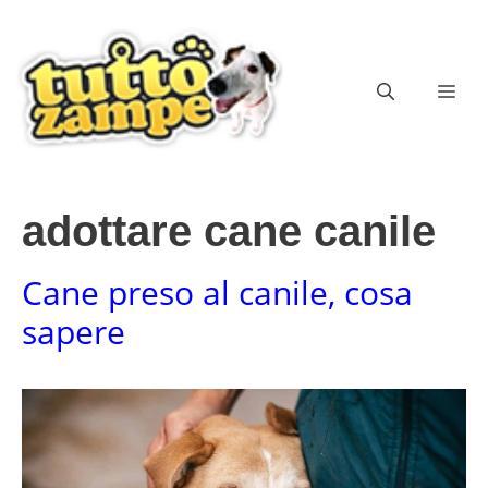
Vai
al
contenuto
ME
adottare cane canile
Cane preso al canile, cosa
sapere