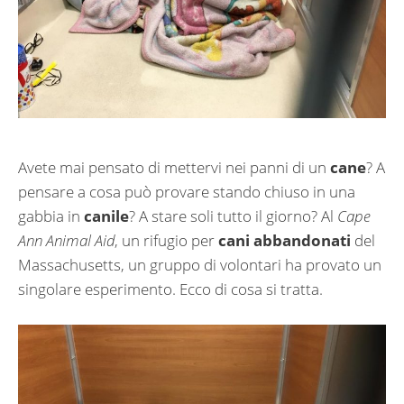
Avete mai pensato di mettervi nei panni di un
cane
? A
pensare a cosa può provare stando chiuso in una
gabbia in
canile
? A stare soli tutto il giorno? Al
Cape
Ann Animal Aid
, un rifugio per
cani abbandonati
del
Massachusetts, un gruppo di volontari ha provato un
singolare esperimento. Ecco di cosa si tratta.