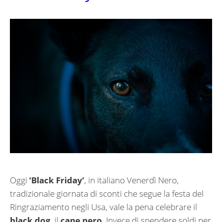
Oggi
‘Black Friday’
, in italiano Venerdì Nero,
tradizionale giornata di sconti che segue la festa del
Ringraziamento negli Usa, vale la pena celebrare il
black dog
, il
cane nero
. Invece di spendere soldi per