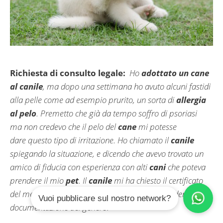
Richiesta di consulto legale:
Ho
adottato un cane
al canile
, ma dopo una settimana ho avuto alcuni fastidi
alla pelle come ad esempio prurito, un sorta di
allergia
al pelo
. Premetto che già da tempo soffro di psoriasi
ma non credevo che il pelo del
cane
mi potesse
dare questo tipo di irritazione. Ho chiamato il
canile
spiegando la situazione, e dicendo che avevo trovato un
amico di fiducia con esperienza con alti
cani
che poteva
prendere il mio
pet
. Il
canile
mi ha chiesto il certificato
del medico per il mio problema. Ma può richiedere una
Vuoi pubblicare sul nostro network?
documentazione del genere?