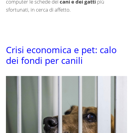
computer le schede dei
cani e dei gatti
più
sfortunati, in cerca di affetto.
Crisi economica e pet: calo
dei fondi per canili