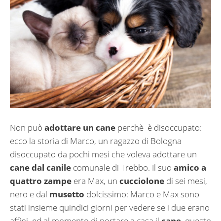
Non può
adottare un cane
perchè è disoccupato:
ecco la storia di Marco, un ragazzo di Bologna
disoccupato da pochi mesi che voleva adottare un
cane dal canile
comunale di Trebbo. Il suo
amico a
quattro zampe
era Max, un
cucciolone
di sei mesi,
nero e dal
musetto
dolcissimo: Marco e Max sono
stati insieme quindici giorni per vedere se i due erano
affini, ed al momento di portare a casa il
cane
, questo