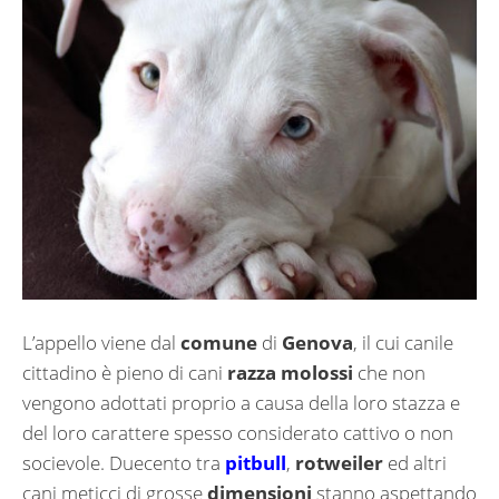
L’appello viene dal
comune
di
Genova
, il cui canile
cittadino è pieno di cani
razza
molossi
che non
vengono adottati proprio a causa della loro stazza e
del loro carattere spesso considerato cattivo o non
socievole. Duecento tra
pitbull
,
rotweiler
ed altri
cani meticci di grosse
dimensioni
stanno aspettando