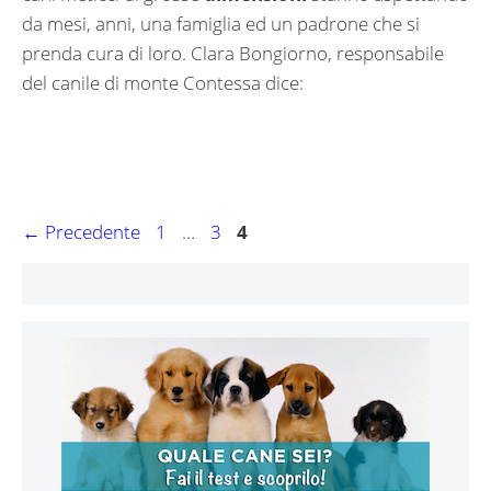
da mesi, anni, una famiglia ed un padrone che si
prenda cura di loro. Clara Bongiorno, responsabile
del canile di monte Contessa dice:
Navigazione
Pagina
Pagina
Pagina
←
Precedente
1
…
3
4
articolo