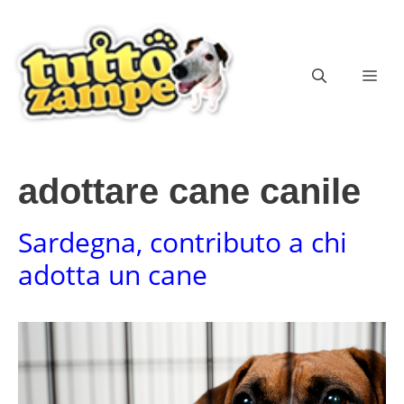
Vai
al
contenuto
ME
adottare cane canile
Sardegna, contributo a chi
adotta un cane