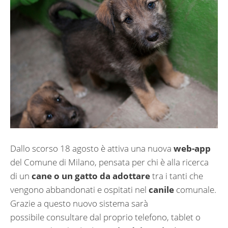
Dallo scorso 18 agosto è attiva una nuova
web-app
del Comune di Milano, pensata per chi è alla ricerca
di un
cane o un gatto da adottare
tra i tanti che
vengono abbandonati e ospitati nel
canile
comunale.
Grazie a questo nuovo sistema sarà
possibile consultare dal proprio telefono, tablet o