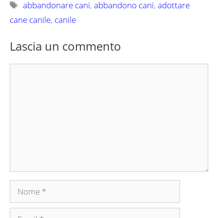
Tag
abbandonare cani
,
abbandono cani
,
adottare
cane canile
,
canile
Lascia un commento
Commento
Nome
Email