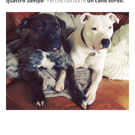
quattro zampe
? Perchè Gordon è
un cane sordo.