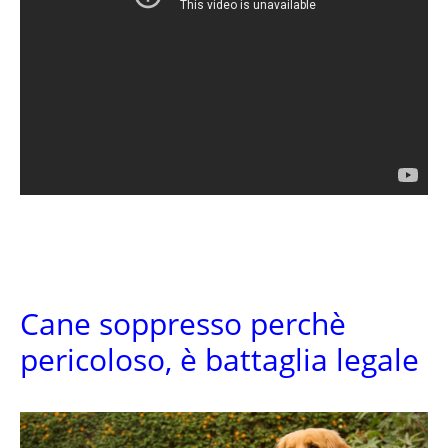
Cane soppresso perchè
pericoloso, è battaglia legale