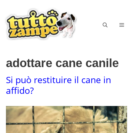
Vai
al
contenuto
ME
adottare cane canile
Si può restituire il cane in
affido?