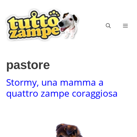
Vai
al
contenuto
ME
pastore
Stormy, una mamma a
quattro zampe coraggiosa