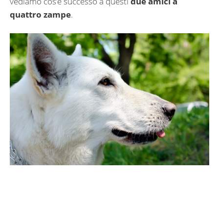
vediamo cos’è successo a questi
due amici a
quattro zampe
.