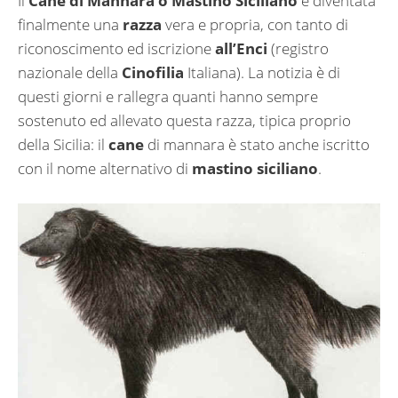
Il
Cane di Mannara o Mastino Siciliano
è diventata
finalmente una
razza
vera e propria, con tanto di
riconoscimento ed iscrizione
all’Enci
(registro
nazionale della
Cinofilia
Italiana). La notizia è di
questi giorni e rallegra quanti hanno sempre
sostenuto ed allevato questa razza, tipica proprio
della Sicilia: il
cane
di mannara è stato anche iscritto
con il nome alternativo di
mastino siciliano
.