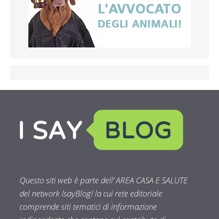
Questo siti web è parte dell’ AREA CASA E SALUTE
del network IsayBlog! la cui rete editoriale
comprende siti tematici di informazione