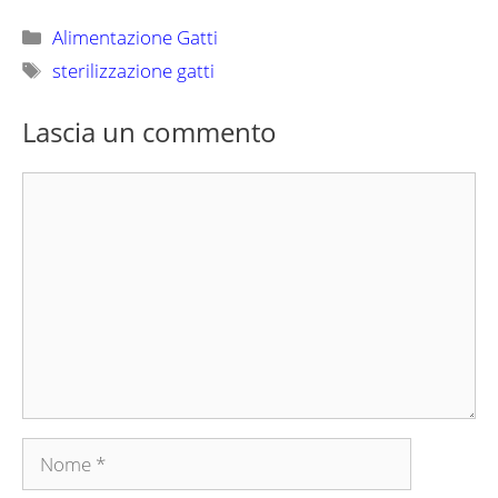
Categorie
Alimentazione Gatti
Tag
sterilizzazione gatti
Lascia un commento
Commento
Nome