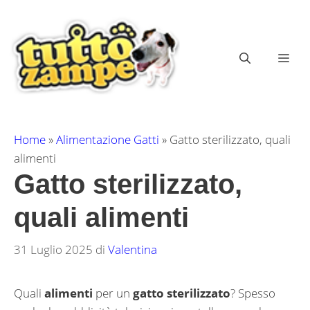
Vai
al
contenuto
ME
Home
»
Alimentazione Gatti
»
Gatto sterilizzato, quali
alimenti
Gatto sterilizzato,
quali alimenti
31 Luglio 2025
di
Valentina
Quali
alimenti
per un
gatto sterilizzato
? Spesso