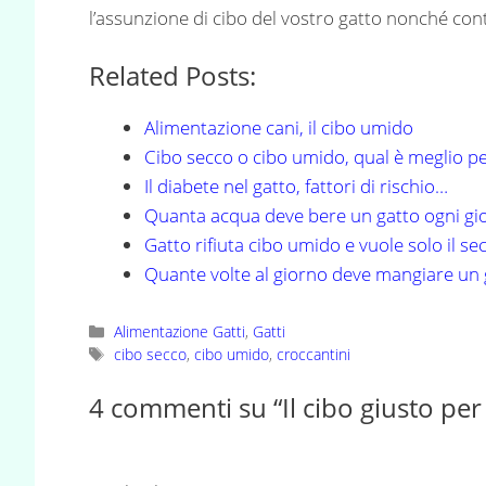
l’assunzione di cibo del vostro gatto nonché con
Related Posts:
Alimentazione cani, il cibo umido
Cibo secco o cibo umido, qual è meglio pe
Il diabete nel gatto, fattori di rischio…
Quanta acqua deve bere un gatto ogni gi
Gatto rifiuta cibo umido e vuole solo il se
Quante volte al giorno deve mangiare un 
Categorie
Alimentazione Gatti
,
Gatti
Tag
cibo secco
,
cibo umido
,
croccantini
4 commenti su “Il cibo giusto per 