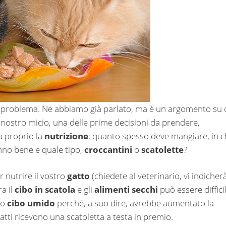
l problema. Ne abbiamo già parlato, ma è un argomento su 
l nostro micio, una delle prime decisioni da prendere,
a proprio la
nutrizione
: quanto spesso deve mangiare, in 
no bene e quale tipo,
croccantini
o
scatolette
?
 nutrire il vostro
gatto
(chiedete al veterinario, vi indicherà
a il
cibo in scatola
e gli
alimenti secchi
può essere difficil
so
cibo umido
perché, a suo dire, avrebbe aumentato la
gatti ricevono una scatoletta a testa in premio.