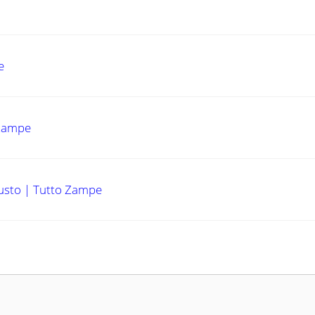
e
 Zampe
iusto | Tutto Zampe