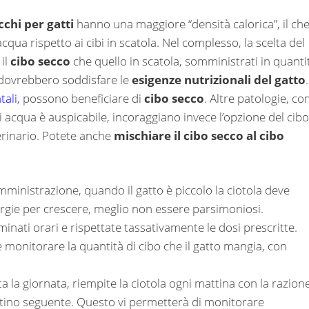
cchi per gatti
hanno una maggiore “densità calorica”, il ch
a rispetto ai cibi in scatola. Nel complesso, la scelta del
 il
cibo secco
che quello in scatola, somministrati in quanti
, dovrebbero soddisfare le
esigenze nutrizionali del gatto
.
tali
, possono beneficiare di
cibo secco
. Altre patologie, c
i acqua è auspicabile, incoraggiano invece l’opzione del cibo
terinario. Potete anche
mischiare il cibo secco al cibo
mministrazione, quando il gatto è piccolo la ciotola deve
rgie per crescere, meglio non essere parsimoniosi.
nati orari e rispettate tassativamente le dosi prescritte.
 monitorare la quantità di cibo che il gatto mangia, con
 la giornata, riempite la ciotola ogni mattina con la razion
ttino seguente. Questo vi permetterà di monitorare