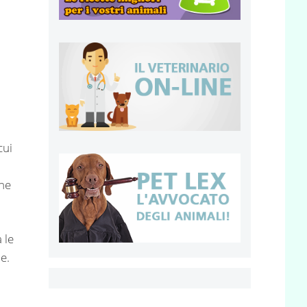
cui
che
 le
e.