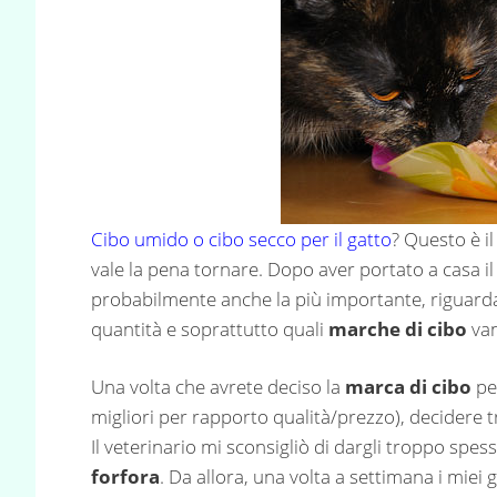
Cibo umido o cibo secco per il gatto
? Questo è i
vale la pena tornare. Dopo aver portato a casa i
probabilmente anche la più importante, riguard
quantità e soprattutto quali
marche di cibo
van
Una volta che avrete deciso la
marca di cibo
per
migliori per rapporto qualità/prezzo), decidere tr
Il veterinario mi sconsigliò di dargli troppo spes
forfora
. Da allora, una volta a settimana i miei 