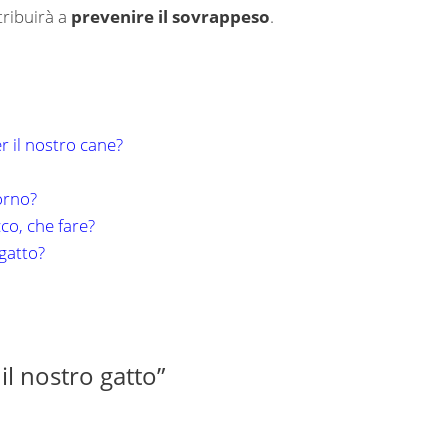
tribuirà a
prevenire il sovrappeso
.
r il nostro cane?
orno?
cco, che fare?
gatto?
il nostro gatto”