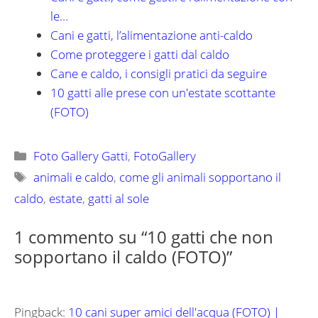
le…
Cani e gatti, l’alimentazione anti-caldo
Come proteggere i gatti dal caldo
Cane e caldo, i consigli pratici da seguire
10 gatti alle prese con un'estate scottante
(FOTO)
Categorie
Foto Gallery Gatti
,
FotoGallery
Tag
animali e caldo
,
come gli animali sopportano il
caldo
,
estate
,
gatti al sole
1 commento su “10 gatti che non
sopportano il caldo (FOTO)”
Pingback:
10 cani super amici dell'acqua (FOTO) |