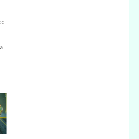
po
i
na