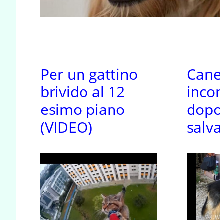
Per un gattino
Cane 
brivido al 12
inco
esimo piano
dopo
(VIDEO)
salv