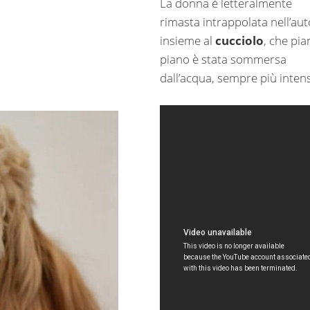
La donna è letteralmente
rimasta intrappolata nell’aut
insieme al
cucciolo
, che pia
piano è stata sommersa
dall’acqua, sempre più inten