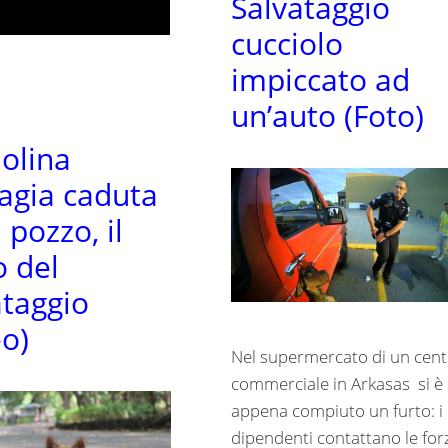
Salvataggio
cucciolo
impiccato ad
un’auto (Foto)
olina
agia caduta
 pozzo, il
o del
ataggio
eo)
Nel supermercato di un cent
commerciale in Arkasas si è
appena compiuto un furto: i
dipendenti contattano le for