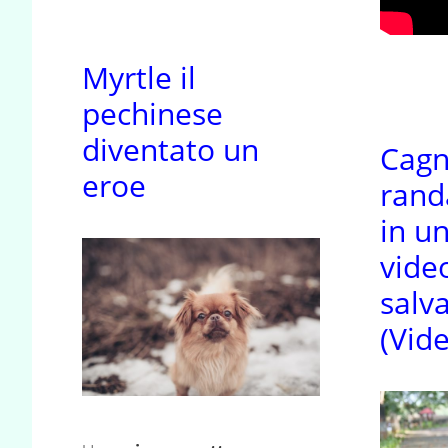
Myrtle il
pechinese
diventato un
Cagn
eroe
rand
in un
vide
salv
(Vid