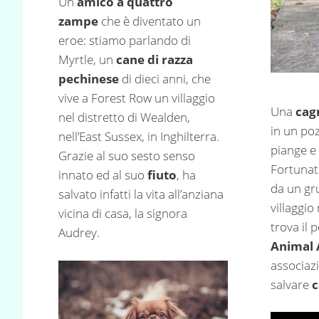
Un
amico a quattro
zampe
che è diventato un
eroe: stiamo parlando di
Myrtle, un
cane di razza
pechinese
di dieci anni, che
vive a Forest Row un villaggio
Una
cag
nel distretto di Wealden,
in un poz
nell’East Sussex, in Inghilterra.
piange e 
Grazie al suo sesto senso
Fortunat
innato ed al suo
fiuto
, ha
da un gru
salvato infatti la vita all’anziana
villaggio
vicina di casa, la signora
trova il 
Audrey.
Animal 
associaz
salvare
c