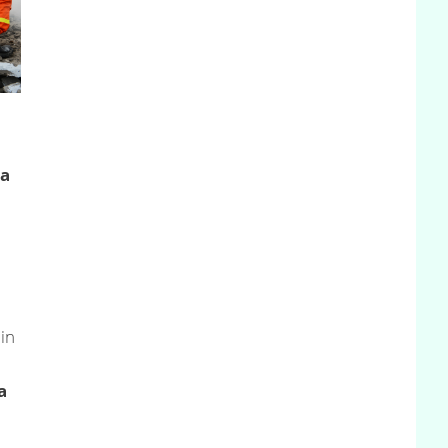
ta
in
a