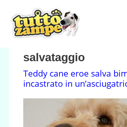
Vai
al
contenuto
salvataggio
Teddy cane eroe salva bi
incastrato in un’asciugatri