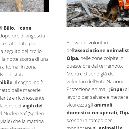
di
Billo
, il
cane
dopo ore di angoscia
Arrivano i volontari
ra stato dato per
dell’
associazione animalis
a seguito del crollo
Oipa
, nelle zone colpite in
 la notte scorsa di una
queste ore dal terremoto.
a a Roma, in zona
Mentre ci sono già dei
vio, è stata
volontari dell’Ente Nazione
nibile
. Il cagnolino è
Protezione Animali (
Enpa
) al
tratto dalle macerie
lavoro per salvare e mettere 
lante e riconoscente,
sicurezza gli
animali
 lavoro dei
vigili del
domestici recuperati
,
Oip
l Nucleo Saf (Speleo
scende in campo per
uviale) che la mattina
monitorare gli
animali in
anno riportato ai