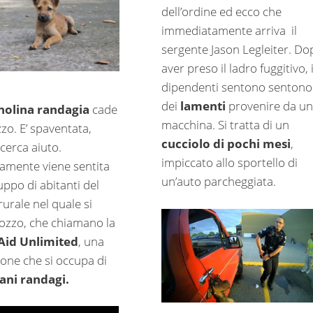
dell’ordine ed ecco che
immediatamente arriva il
sergente Jason Legleiter. Do
aver preso il ladro fuggitivo, 
dipendenti sentono sentono
dei
lamenti
provenire da u
nolina randagia
cade
macchina. Si tratta di un
zo. E’ spaventata,
cucciolo di pochi mesi
,
cerca aiuto.
impiccato allo sportello di
amente viene sentita
un’auto parcheggiata.
ppo di abitanti del
 rurale nel quale si
pozzo, che chiamano la
Aid Unlimited
, una
ione che si occupa di
ani randagi.