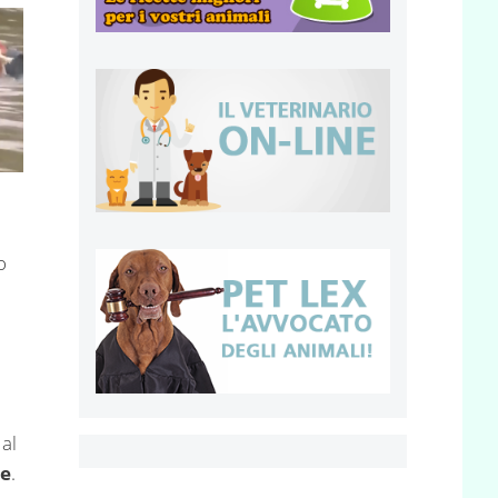
o
al
pe
.