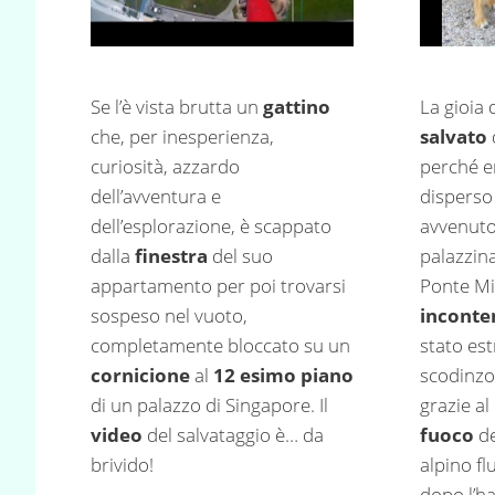
Se l’è vista brutta un
gattino
La gioia 
che, per inesperienza,
salvato
curiosità, azzardo
perché e
dell’avventura e
disperso 
dell’esplorazione, è scappato
avvenuto
dalla
finestra
del suo
palazzin
appartamento per poi trovarsi
Ponte Mil
sospeso nel vuoto,
inconte
completamente bloccato su un
stato es
cornicione
al
12 esimo piano
scodinzo
di un palazzo di Singapore. Il
grazie al
video
del salvataggio è… da
fuoco
de
brivido!
alpino fl
dopo l’h