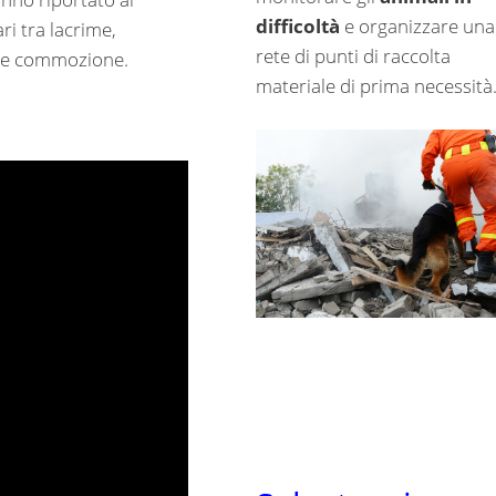
difficoltà
e organizzare una
ri tra lacrime,
rete di punti di raccolta
 e commozione.
materiale di prima necessità