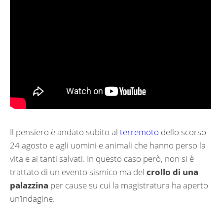
Il pensiero è andato subito al
terremoto
dello scorso
24 agosto e agli uomini e animali che hanno perso la
vita e ai tanti salvati. In questo caso però, non si è
trattato di un evento sismico ma del
crollo di una
palazzina
per cause su cui la magistratura ha aperto
un’indagine.