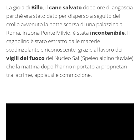
La gioia di
Billo
, il
cane salvato
dopo ore di angoscia
perché era stato dato per disperso a seguito del
crollo avvenuto la notte scorsa di una palazzina a
Roma, in zona Ponte Milvio, è stata
incontenibile
. Il
cagnolino è stato estratto dalle macerie
scodinzolante e riconoscente, grazie al lavoro dei
vigili del fuoco
del Nucleo Saf (Speleo alpino fluviale)
che la mattina dopo l’hanno riportato ai proprietari
tra lacrime, applausi e commozione.