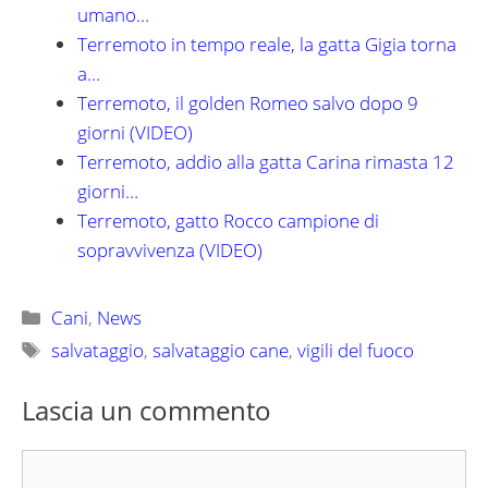
umano…
Terremoto in tempo reale, la gatta Gigia torna
a…
Terremoto, il golden Romeo salvo dopo 9
giorni (VIDEO)
Terremoto, addio alla gatta Carina rimasta 12
giorni…
Terremoto, gatto Rocco campione di
sopravvivenza (VIDEO)
Categorie
Cani
,
News
Tag
salvataggio
,
salvataggio cane
,
vigili del fuoco
Lascia un commento
Commento