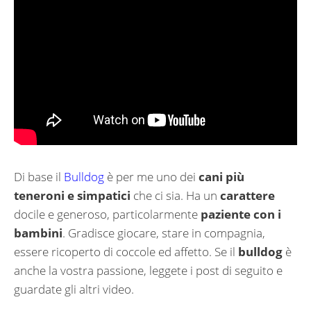
Di base il
Bulldog
è per me uno dei
cani più
teneroni e simpatici
che ci sia. Ha un
carattere
docile e generoso, particolarmente
paziente con i
bambini
. Gradisce giocare, stare in compagnia,
essere ricoperto di coccole ed affetto. Se il
bulldog
è
anche la vostra passione, leggete i post di seguito e
guardate gli altri video.