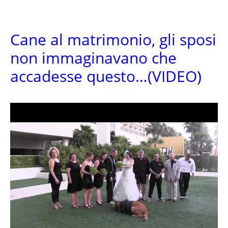
Cane al matrimonio, gli sposi
non immaginavano che
accadesse questo…(VIDEO)