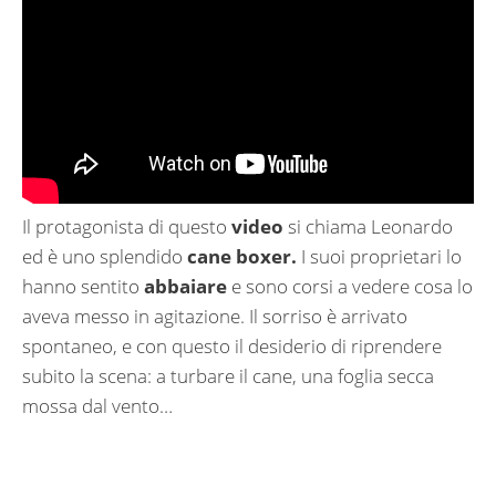
Il protagonista di questo
video
si chiama Leonardo
ed è uno splendido
cane boxer.
I suoi proprietari lo
hanno sentito
abbaiare
e sono corsi a vedere cosa lo
aveva messo in agitazione. Il sorriso è arrivato
spontaneo, e con questo il desiderio di riprendere
subito la scena: a turbare il cane, una foglia secca
mossa dal vento…