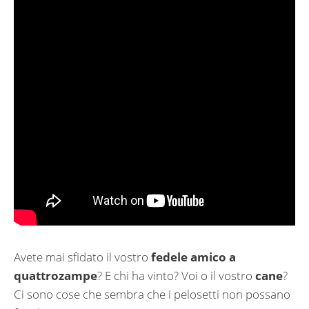
Avete mai sfidato il vostro
fedele amico a
quattrozampe
? E chi ha vinto? Voi o il vostro
cane
?
Ci sono cose che sembra che i pelosetti non possano