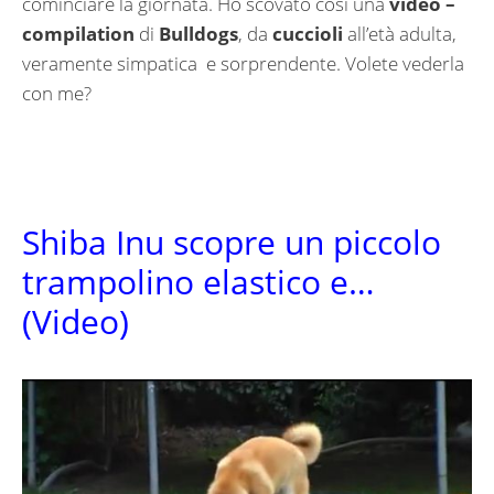
cominciare la giornata. Ho scovato così una
video –
compilation
di
Bulldogs
, da
cuccioli
all’età adulta,
veramente simpatica e sorprendente. Volete vederla
con me?
Shiba Inu scopre un piccolo
trampolino elastico e…
(Video)