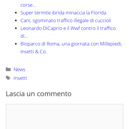
corse…
Super termite ibrida minaccia la Florida
Cani, sgominato traffico illegale di cuccioli
Leonardo DiCaprio e il Wwf contro il traffico
di…
Bioparco di Roma, una giornata con Millepiedi,
Insetti & Co.
Categorie
News
Tag
insetti
Lascia un commento
Commento