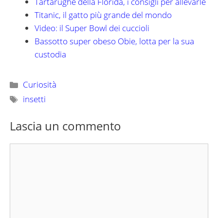
Tartarughe della Florida, i consigli per allevarle
Titanic, il gatto più grande del mondo
Video: il Super Bowl dei cuccioli
Bassotto super obeso Obie, lotta per la sua
custodia
Categorie
Curiosità
Tag
insetti
Lascia un commento
Commento