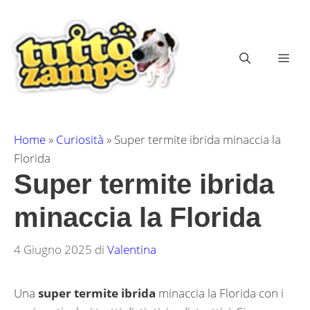
Vai
al
contenuto
ME
Home
»
Curiosità
»
Super termite ibrida minaccia la
Florida
Super termite ibrida
minaccia la Florida
4 Giugno 2025
di
Valentina
Una
super termite
ibrida
minaccia la Florida con i