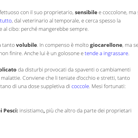
fettuoso con il suo proprietario,
sensibile
e coccolone, ma 
 tutto
, dal veterinario al temporale, e cerca spesso la
ne al cibo: perché mangerebbe sempre.
a tanto
volubile
. In compenso è molto
giocarellone
, ma se
non finire. Anche lui è un golosone e
tende a ingrassare
.
licato
da disturbi provocati da spaventi o cambiamenti
 malattie. Conviene che li teniate d’occhio e stretti, tanto
tano di una dose suppletiva di
coccole
. Mesi fortunati:
ei Pesci:
insistiamo
,
più che altro da parte dei proprietari