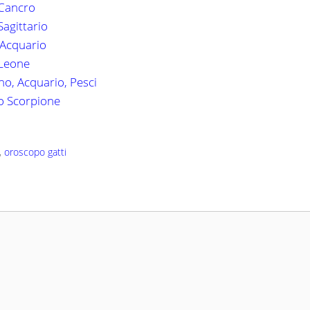
 Cancro
Sagittario
'Acquario
 Leone
no, Acquario, Pesci
lo Scorpione
,
oroscopo gatti