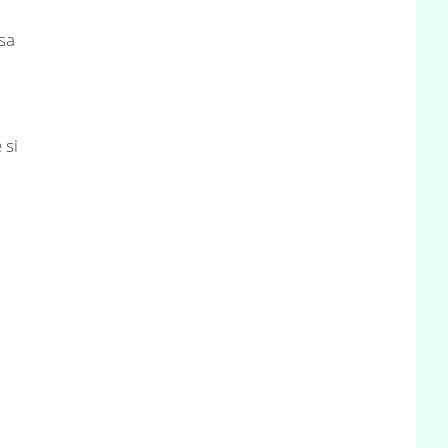
sa
 si