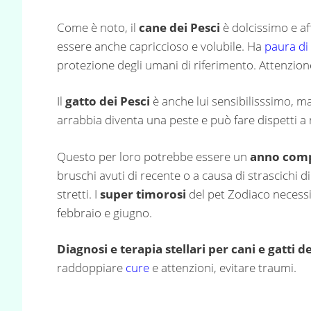
Come è noto, il
cane dei Pesci
è dolcissimo e af
essere anche capriccioso e volubile. Ha
paura di
protezione degli umani di riferimento. Attenzio
Il
gatto dei Pesci
è anche lui sensibilisssimo, m
arrabbia diventa una peste e può fare dispetti a 
Questo per loro potrebbe essere un
anno comp
bruschi avuti di recente o a causa di strascichi di
stretti. I
super timorosi
del pet Zodiaco necessi
febbraio e giugno.
Diagnosi e terapia stellari per cani e gatti d
raddoppiare
cure
e attenzioni, evitare traumi.