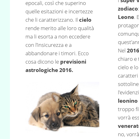
i
super v
epocali, così che superino
zodiaco
quelle esitazioni e incertezze
Leone
. 
che li caratterizzano. Il
cielo
protagon
rende merito alle loro qualità
comunque
ma li esorta a non eccedere
quest’an
con l’insicurezza e a
Nel
201
abbandonare i timori. Ecco
chiaro e
cosa dicono le
previsioni
cielo e l
astrologiche 2016.
caratteri
sottolin
l’evidenz
leonino
troppo fi
vorrà es
venerat
no, vorr