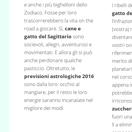
e anche i più bighelloni dello
I ribelli
Zodiaco. Fosse per loro
gatto d
trascorrerebbero la vita on the
l’infrazi
road a giocare. Sì,
cane e
(vostra)
gatto del Sagittario
sono
diventare 
socievoli, allegri, avventurosi e
vostri oc
movimentati. E allora gli si può
riferime
anche perdonare qualche
merito d
pasticcio. Oltretutto, le
planetari
previsioni astrologiche 2016
nel cors
sono dalla loro: occhio al
appena i
mangiare, per il resto le loro
potrebbe
energie saranno incanalate nel
irriconos
migliore dei modi.
zuccher
fuori una
lì a eli