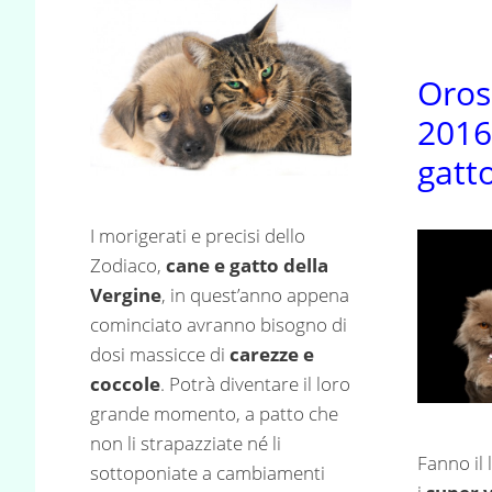
Oros
2016
gatt
I morigerati e precisi dello
Zodiaco,
cane e gatto della
Vergine
, in quest’anno appena
cominciato avranno bisogno di
dosi massicce di
carezze e
coccole
. Potrà diventare il loro
grande momento, a patto che
non li strapazziate né li
Fanno il 
sottoponiate a cambiamenti