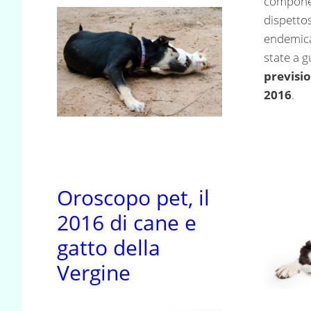
componen
dispettos
endemica
state a 
previsio
2016
.
Oroscopo pet, il
2016 di cane e
gatto della
Vergine