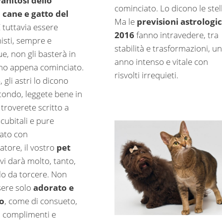
anitosi dello
cominciato. Lo dicono le stel
:
cane e gatto del
Ma le
previsioni astrologi
E tuttavia essere
2016
fanno intravedere, tra
isti, sempre e
stabilità e trasformazioni, un
, non gli basterà in
anno intenso e vitale con
no appena cominciato.
risvolti irrequieti.
6
, gli astri lo dicono
 tondo, leggete bene in
o troverete scritto a
 cubitali e pure
eato con
iatore, il vostro
pet
vi darà molto, tanto,
lo da torcere. Non
sere solo
adorato e
o
, come di consueto,
à complimenti e