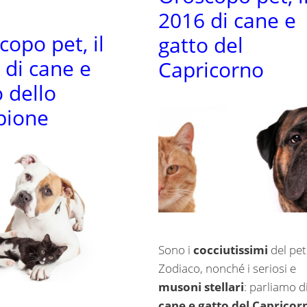
2016 di cane e
copo pet, il
gatto del
 di cane e
Capricorno
o dello
pione
Sono i
cocciutissimi
del pet
Zodiaco, nonché i seriosi e
musoni stellari
: parliamo d
cane e gatto del Capricor