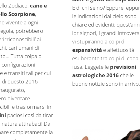
 dello Zodiaco,
cane e
E di chi se no? Eppure, eppu
ello Scorpione
,
le indicazioni dal cielo sono
one vivente a ogni
chiare ed evidenti: quest’an
 regola, potrebbero
lor signori, i grandi introversi
‘irriconoscibili’ ai
vi stupiranno a colpi di
chi, cari umani di
espansività
e affettuosità
nto… Tutta colpa o
esuberante tra colpi di coda
i configurazioni
fusa. Leggete le
previsioni
e e transiti tali per cui
astrologiche 2016
che le
o di questo 2016
buone notizie sono in arrivo.
naugurato,
ro diventare
cibili e trasformarsi in
ini
paciosi così da tirar
 natura attirabaci! Da
minare completamente la