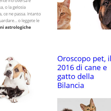
te introversa e
a, o la gelosia
, ce ne passa. Intanto
guardare… o leggete le
ni astrologiche
Oroscopo pet, i
2016 di cane e
gatto della
Bilancia