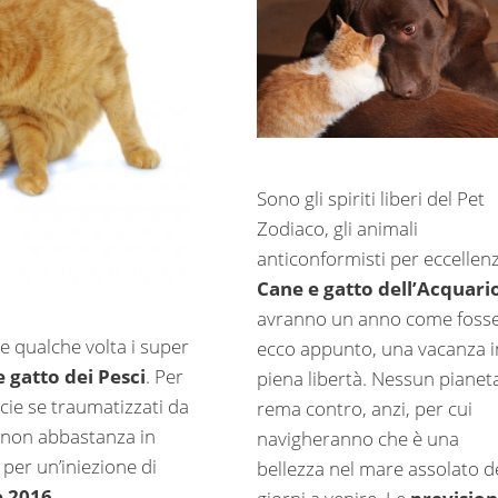
Sono gli spiriti liberi del Pet
Zodiaco, gli animali
anticonformisti per eccellenz
Cane e gatto dell’Acquari
avranno un anno come fosse
e qualche volta i super
ecco appunto, una vacanza i
e gatto dei Pesci
. Per
piena libertà. Nessun pianet
cie se traumatizzati da
rema contro, anzi, per cui
 non abbastanza in
navigheranno che è una
o per un’iniezione di
bellezza nel mare assolato d
e 2016.