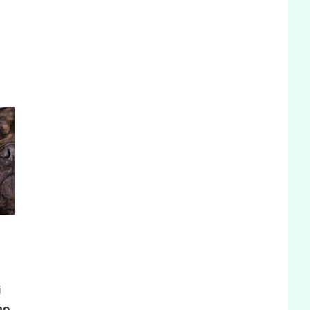
i
no
.