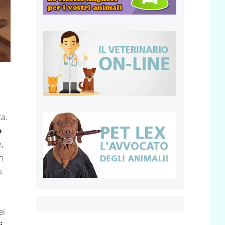
a.
o
,
n
a
ei