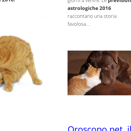
giorni a venire. Le
prevision
astrologiche 2016
raccontano una storia
favolosa…
Oroscopo pet, i