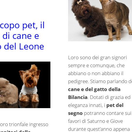
copo pet, il
 di cane e
o del Leone
Loro sono dei gran signori
sempre e comunque, che
abbiano o non abbiano il
pedigree. Stiamo parlando d
cane e del gatto della
Bilancia
. Dotati di grazia ed
eleganza innati, i
pet del
segno
potranno contare sui
favori di Saturno e Giove
loro trionfale ingresso
durante quest’anno appena