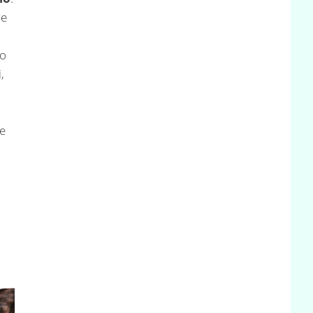
re
no
,
 e