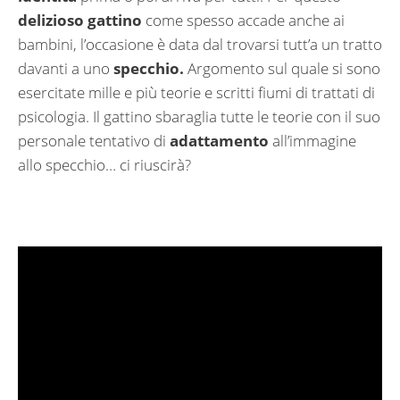
delizioso gattino
come spesso accade anche ai
bambini, l’occasione è data dal trovarsi tutt’a un tratto
davanti a uno
specchio.
Argomento sul quale si sono
esercitate mille e più teorie e scritti fiumi di trattati di
psicologia. Il gattino sbaraglia tutte le teorie con il suo
personale tentativo di
adattamento
all’immagine
allo specchio… ci riuscirà?