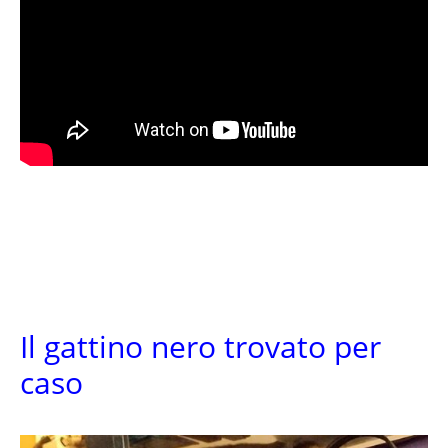
Il gattino nero trovato per
caso