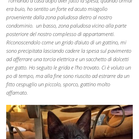
“
Tornando a casa dopo aver fatto la spesa, quando ormai
era buio, ho sentito un forte ed acuto miagolìo
proveniente dalla zona paludosa dietro al nostro
condominio. un basso, zona paludosa vicino alla parte
posteriore del nostro complesso di appartamenti.
Riconoscendolo come un grido d’aiuto di un gattino, mi
sono precipitata lasciando cadere la spesa sul pavimento
ad afferrare una torcia elettrica e un sacchetto di dolcetti
per gatto. Ho seguito le grida e l’ho trovato. Ci è voluto un
po di tempo, ma alla fine sono riuscito ad estrarre da un
fitto cespuglio un piccolo, sporco, gattino molto
affamato.