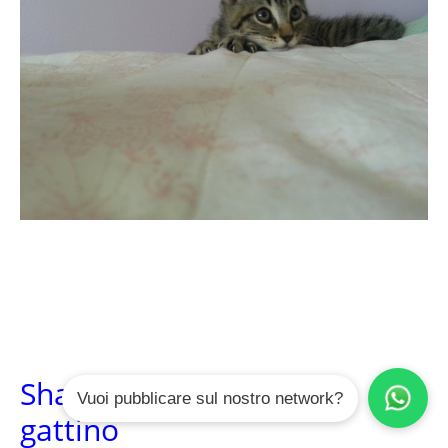
Shadow, un miracolo di
Vuoi pubblicare sul nostro network?
gattino