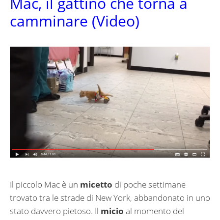
Mac, il gattino che torna a
camminare (Video)
Il piccolo Mac è un
micetto
di poche settimane
trovato tra le strade di New York, abbandonato in uno
stato davvero pietoso. Il
micio
al momento del