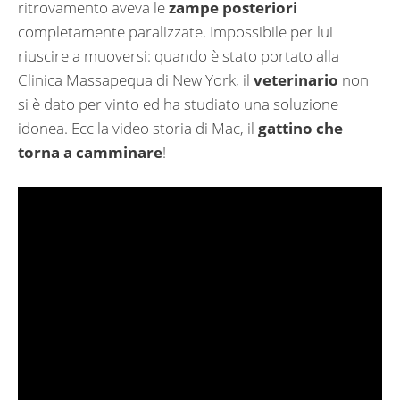
ritrovamento aveva le
zampe posteriori
completamente paralizzate. Impossibile per lui
riuscire a muoversi: quando è stato portato alla
Clinica Massapequa di New York, il
veterinario
non
si è dato per vinto ed ha studiato una soluzione
idonea. Ecc la video storia di Mac, il
gattino che
torna a camminare
!