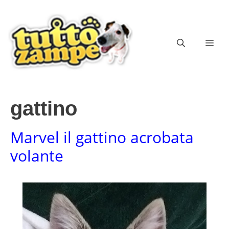
Vai
al
contenuto
ME
gattino
Marvel il gattino acrobata
volante