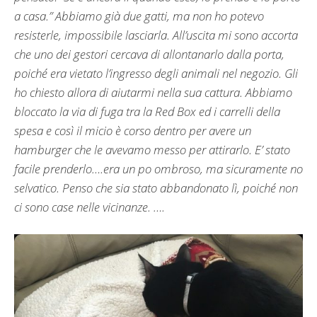
a casa.” Abbiamo già due gatti, ma non ho potevo
resisterle, impossibile lasciarla. All’uscita mi sono accorta
che uno dei gestori cercava di allontanarlo dalla porta,
poiché era vietato l’ingresso degli animali nel negozio. Gli
ho chiesto allora di aiutarmi nella sua cattura. Abbiamo
bloccato la via di fuga tra la Red Box ed i carrelli della
spesa e così il micio è corso dentro per avere un
hamburger che le avevamo messo per attirarlo. E’ stato
facile prenderlo….era un po ombroso, ma sicuramente no
selvatico. Penso che sia stato abbandonato lì, poiché non
ci sono case nelle vicinanze. ….