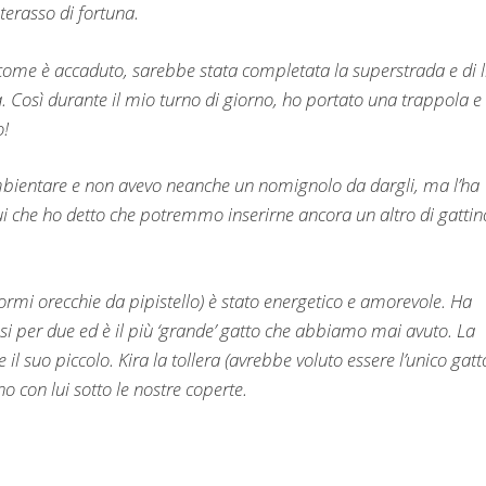
terasso di fortuna.
ome è accaduto, sarebbe stata completata la superstrada e di l
 Così durante il mio turno di giorno, ho portato una trappola e 
o!
 ambientare e non avevo neanche un nomignolo da dargli, ma l’ha
lui che ho detto che potremmo inserirne ancora un altro di gattin
ormi orecchie da pipistello) è stato energetico e amorevole. Ha
quasi per due ed è il più ‘grande’ gatto che abbiamo mai avuto. La
il suo piccolo. Kira la tollera (avrebbe voluto essere l’unico gatt
o con lui sotto le nostre coperte.