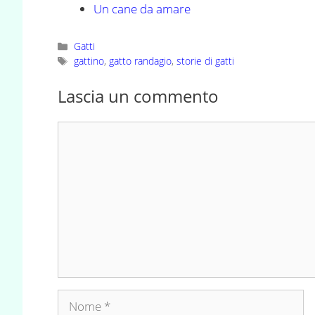
Un cane da amare
Categorie
Gatti
Tag
gattino
,
gatto randagio
,
storie di gatti
Lascia un commento
Commento
Nome