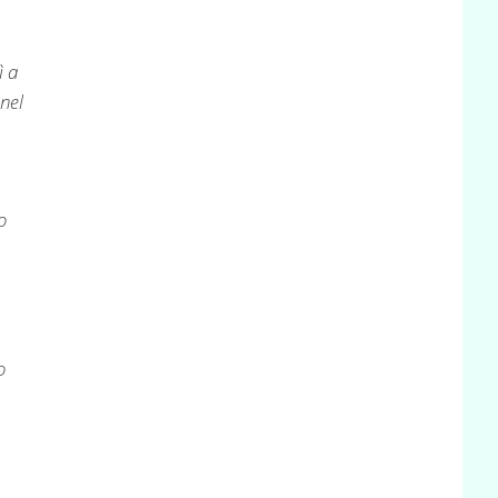
ì a
nel
o
o