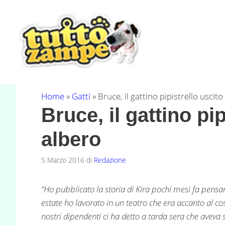
Vai
al
contenuto
Home
»
Gatti
»
Bruce, il gattino pipistrello uscit
Bruce, il gattino pi
albero
5 Marzo 2016
di
Redazione
“Ho pubblicato la storia di Kira pochi mesi fa pensa
estate ho lavorato in un teatro che era accanto al co
nostri dipendenti ci ha detto a tarda sera che aveva