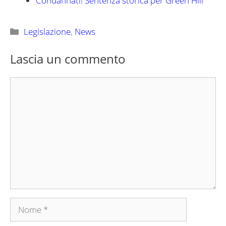
Condannati! Sentenza storica per Green Hill
Categorie
Legislazione
,
News
Lascia un commento
Commento
Nome