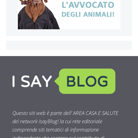
Questo siti web è parte dell’ AREA CASA E SALUTE
del network IsayBlog! la cui rete editoriale
comprende siti tematici di informazione
indipendente che contano sul contributo di