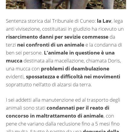
Sentenza storica dal Tribunale di Cuneo:
la Lav
, lega
anti vivisezione, costituitasi in giudizio ha ricevuto un
risarcimento danni per sevizie commesse
da
terzi
nei confronti di un animale
e la condanna di
ben sei persone.
L’animale in questione è una
mucca
destinata alla macellazione, chiamata Doris,
una mucca con
problemi di deambulazione
evidenti,
spossatezza e difficoltà nei movimenti
soprattutto nell’atto di alzarsi da terra.
I sei addetti alla manutenzione ed al trasporto degli
animali sono stati
condannati per il reato di
concorso in maltrattamento di animale
, con
pene che variano dalla reclusione fino a 5 mesi fino
alla multa. Il tutto è partito da una
denuncia della