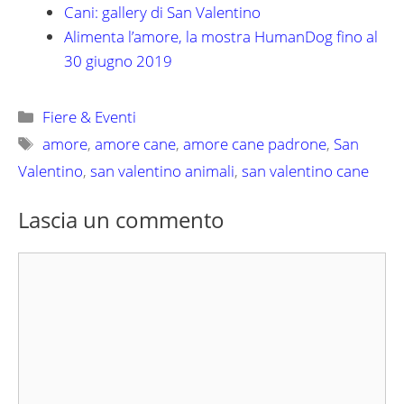
Cani: gallery di San Valentino
Alimenta l’amore, la mostra HumanDog fino al
30 giugno 2019
Categorie
Fiere & Eventi
Tag
amore
,
amore cane
,
amore cane padrone
,
San
Valentino
,
san valentino animali
,
san valentino cane
Lascia un commento
Commento