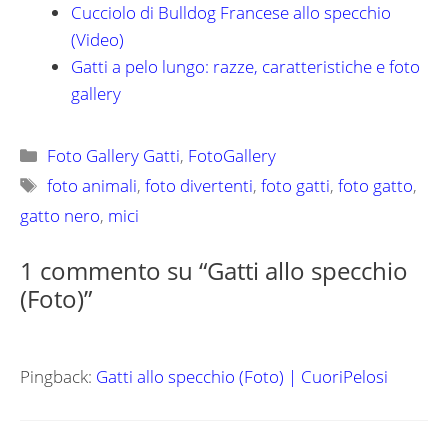
Cucciolo di Bulldog Francese allo specchio
(Video)
Gatti a pelo lungo: razze, caratteristiche e foto
gallery
Categorie
Foto Gallery Gatti
,
FotoGallery
Tag
foto animali
,
foto divertenti
,
foto gatti
,
foto gatto
,
gatto nero
,
mici
1 commento su “Gatti allo specchio
(Foto)”
Pingback:
Gatti allo specchio (Foto) | CuoriPelosi