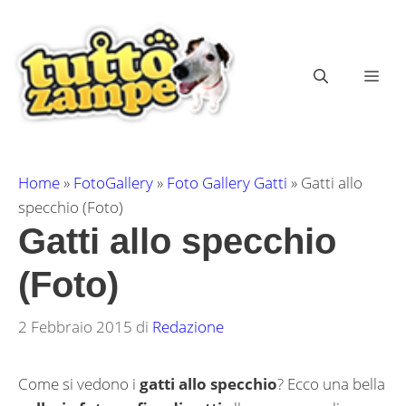
Vai
al
contenuto
ME
Home
»
FotoGallery
»
Foto Gallery Gatti
»
Gatti allo
specchio (Foto)
Gatti allo specchio
(Foto)
2 Febbraio 2015
di
Redazione
Come si vedono i
gatti allo specchio
? Ecco una bella