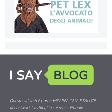
Questo siti web è parte dell’ AREA CASA E SALUTE
del network IsayBlog! la cui rete editoriale