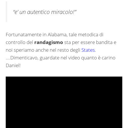
“e’ un autentico miracolo!”
Fortunatamente in Alabama, tale metodica di
controllo del
randagismo
sta per essere bandita e
noi speriamo anche nel resto degli
States
.
….Dimenticavo, guardate nel video quanto è carino
Daniel!