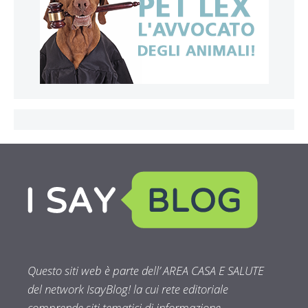
Questo siti web è parte dell’ AREA CASA E SALUTE
del network IsayBlog! la cui rete editoriale
comprende siti tematici di informazione