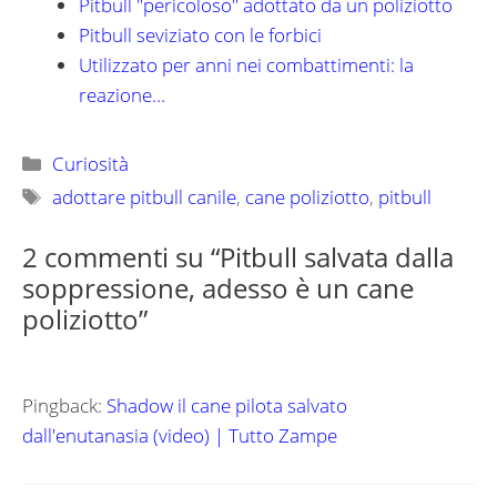
Pitbull "pericoloso" adottato da un poliziotto
Pitbull seviziato con le forbici
Utilizzato per anni nei combattimenti: la
reazione…
Categorie
Curiosità
Tag
adottare pitbull canile
,
cane poliziotto
,
pitbull
2 commenti su “Pitbull salvata dalla
soppressione, adesso è un cane
poliziotto”
Pingback:
Shadow il cane pilota salvato
dall'enutanasia (video) | Tutto Zampe