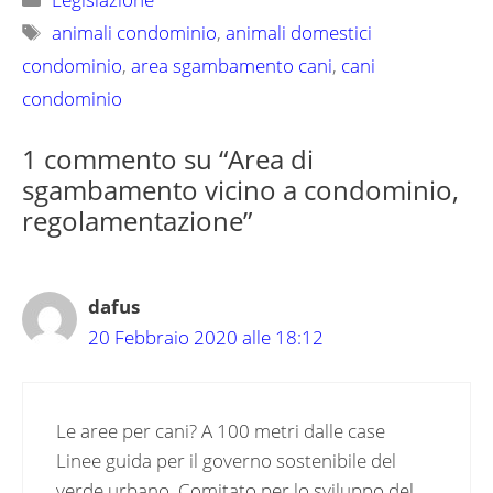
Tag
animali condominio
,
animali domestici
condominio
,
area sgambamento cani
,
cani
condominio
1 commento su “Area di
sgambamento vicino a condominio,
regolamentazione”
dafus
20 Febbraio 2020 alle 18:12
Le aree per cani? A 100 metri dalle case
Linee guida per il governo sostenibile del
verde urbano. Comitato per lo sviluppo del