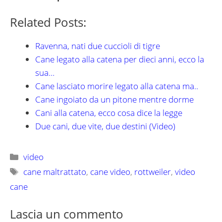
Related Posts:
Ravenna, nati due cuccioli di tigre
Cane legato alla catena per dieci anni, ecco la
sua…
Cane lasciato morire legato alla catena ma..
Cane ingoiato da un pitone mentre dorme
Cani alla catena, ecco cosa dice la legge
Due cani, due vite, due destini (Video)
Categorie
video
Tag
cane maltrattato
,
cane video
,
rottweiler
,
video
cane
Lascia un commento