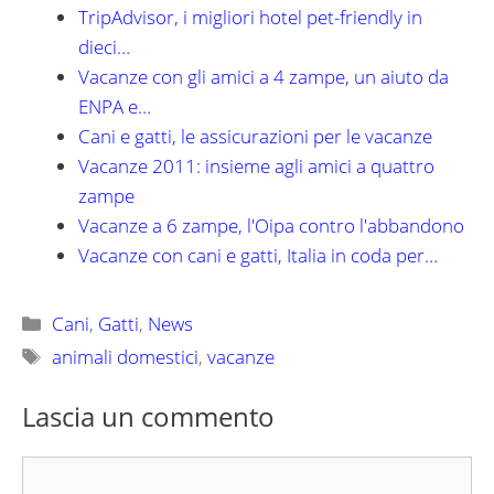
TripAdvisor, i migliori hotel pet-friendly in
dieci…
Vacanze con gli amici a 4 zampe, un aiuto da
ENPA e…
Cani e gatti, le assicurazioni per le vacanze
Vacanze 2011: insieme agli amici a quattro
zampe
Vacanze a 6 zampe, l'Oipa contro l'abbandono
Vacanze con cani e gatti, Italia in coda per…
Categorie
Cani
,
Gatti
,
News
Tag
animali domestici
,
vacanze
Lascia un commento
Commento