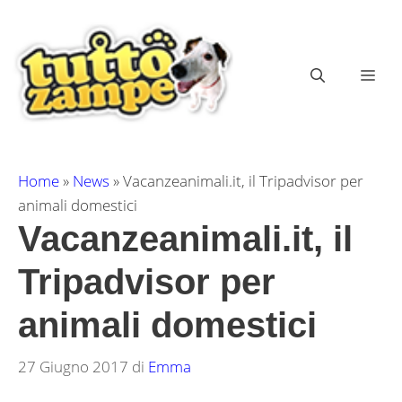
Vai
al
contenuto
ME
Home
»
News
»
Vacanzeanimali.it, il Tripadvisor per
animali domestici
Vacanzeanimali.it, il
Tripadvisor per
animali domestici
27 Giugno 2017
di
Emma