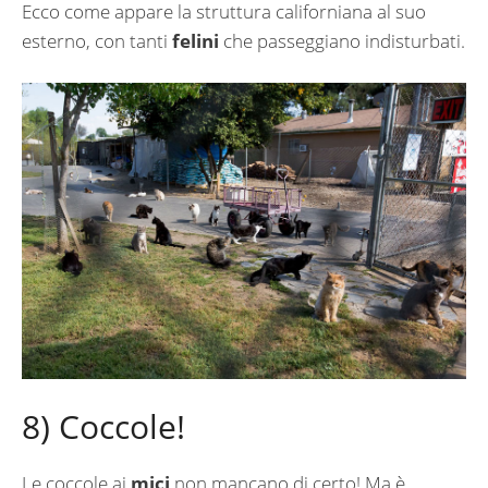
Ecco come appare la struttura californiana al suo
esterno, con tanti
felini
che passeggiano indisturbati.
8) Coccole!
Le coccole ai
mici
non mancano di certo! Ma è