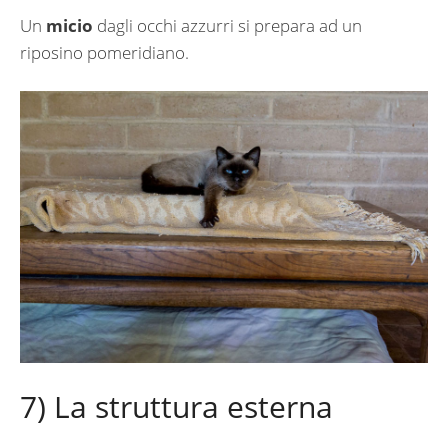
Un
micio
dagli occhi azzurri si prepara ad un
riposino pomeridiano.
7) La struttura esterna