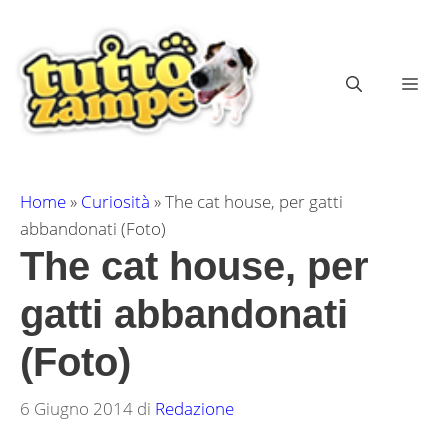
Vai
al
contenuto
ME
Home
»
Curiosità
»
The cat house, per gatti
abbandonati (Foto)
The cat house, per
gatti abbandonati
(Foto)
6 Giugno 2014
di
Redazione