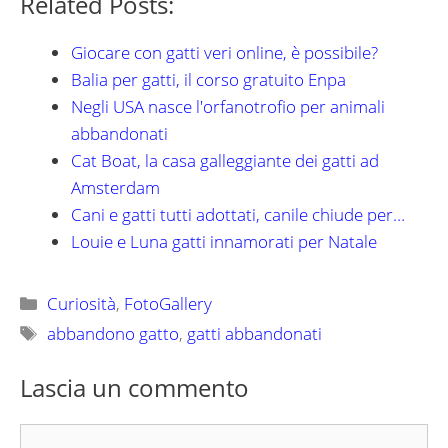
Related Posts:
Giocare con gatti veri online, è possibile?
Balia per gatti, il corso gratuito Enpa
Negli USA nasce l'orfanotrofio per animali
abbandonati
Cat Boat, la casa galleggiante dei gatti ad
Amsterdam
Cani e gatti tutti adottati, canile chiude per…
Louie e Luna gatti innamorati per Natale
Categorie
Curiosità
,
FotoGallery
Tag
abbandono gatto
,
gatti abbandonati
Lascia un commento
Commento