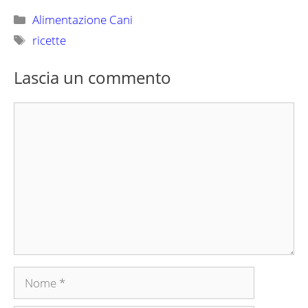
Categorie
Alimentazione Cani
Tag
ricette
Lascia un commento
Commento
Nome