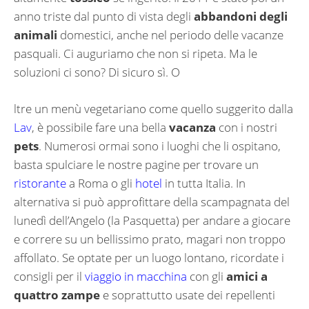
anno triste dal punto di vista degli
abbandoni degli
animali
domestici, anche nel periodo delle vacanze
pasquali. Ci auguriamo che non si ripeta. Ma le
soluzioni ci sono? Di sicuro sì. O
ltre un menù vegetariano come quello suggerito dalla
Lav
, è possibile fare una bella
vacanza
con i nostri
pets
. Numerosi ormai sono i luoghi che li ospitano,
basta spulciare le nostre pagine per trovare un
ristorante
a Roma o gli
hotel
in tutta Italia. In
alternativa si può approfittare della scampagnata del
lunedì dell’Angelo (la Pasquetta) per andare a giocare
e correre su un bellissimo prato, magari non troppo
affollato. Se optate per un luogo lontano, ricordate i
consigli per il
viaggio in macchina
con gli
amici a
quattro zampe
e soprattutto usate dei repellenti