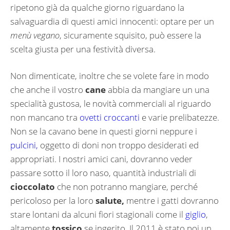
ripetono già da qualche giorno riguardano la
salvaguardia di questi amici innocenti: optare per un
menù vegano
, sicuramente squisito, può essere la
scelta giusta per una festività diversa.
Non dimenticate, inoltre che se volete fare in modo
che anche il vostro
cane
abbia da mangiare un una
specialità gustosa, le novità commerciali al riguardo
non mancano tra
ovetti croccanti
e varie prelibatezze.
Non se la cavano bene in questi giorni neppure i
pulcini,
oggetto di doni non troppo desiderati ed
appropriati. I nostri amici cani, dovranno veder
passare sotto il loro naso, quantità industriali di
cioccolato
che non potranno mangiare, perché
pericoloso per la loro
salute,
mentre i gatti dovranno
stare lontani da alcuni fiori stagionali come il
giglio
,
altamente
tossico
se ingerito. Il 2011 è stato poi un